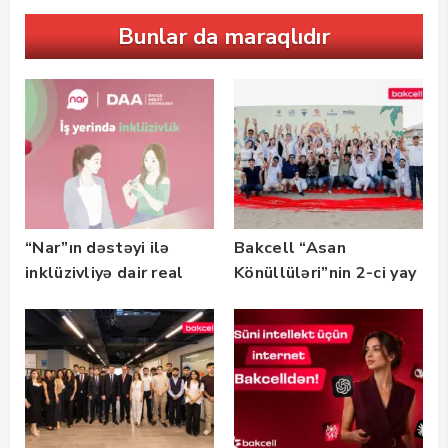
Bunlar da maraqlıdır
“Nar”ın dəstəyi ilə
Bakcell “Asan
inklüzivliyə dair real
Könüllüləri”nin 2-ci yay
həyat hekayələri
festivalının tərəfdaşı
təqdim edilir
olub — FOTO