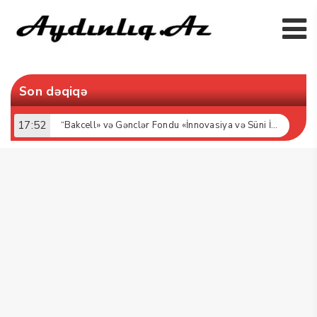
Son dəqiqə
17:52
“Bakcell» və Gənclər Fondu «İnnovasiya və Süni İntellekt» üzrə təqaüd proqramının qalibləri ilə görüş keçirib