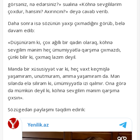
görsəniz, nə edərsiniz?» sualına «Köhnə sevgililərim
çoxdur, hansini? Axırıncını?» deyə cavab verib.
Daha sonra isə sözünün yaxşı çıxmadığını görüb, belə
davam edib:
«Düşünürəm ki, çox ağıllı bir
olaraq, köhnə
qadın
sevgilim mənim heç ümumiyyətlə qarşıma çıxmazdı,
çünki bilir ki, çıxmaq lazım deyil.
Məndə bir xüsusiyyət var ki, heç vaxt keçmişlə
yaşamıram, unutmuram, amma yaşamıram da. Mən
siləndə elə silirəm ki, ümümiyyətlə izi qalmır. Ona görə
də mümkün deyil ki, köhnə sevgilim mənim qarşıma
çıxsın».
Sözügedən paylaşımı təqdim edirik: