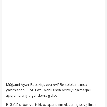
Müğənni Ayan Babakişiyeva «ARB» telekanalında
yayımlanan «Söz Baz» verilişində verdiyi qalmaqallı
açıqlamalarıyla gündəmə gəlib.
verir ki, o, aparıcının «Keçmiş sevgilinizi
BiG.AZ
xəbər