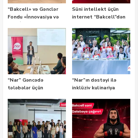
“Bakcell» və Gənclər
Süni intellekt üçün
Fondu «İnnovasiya və
internet “Bakcell”dən
Süni İntellekt» üzrə
təqaüd proqramının
qalibləri ilə görüş
keçirib
“Nar” Gəncədə
“Nar”ın dəstəyi ilə
tələbələr üçün
inklüziv kulinariya
marketinq və karyera
master-klası
təlimləri təşkil edib
keçirilib — Fotolar