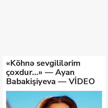
«Köhnə sevgililərim
çoxdur…» — Ayan
Babakişiyeva — VİDEO