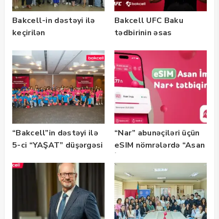
Bakcell-in dəstəyi ilə
Bakcell UFC Baku
keçirilən
tədbirinin əsas
“SummerStack
tərəfdaşıdır
Bootcamp” başladı
“Bakcell”in dəstəyi ilə
“Nar” abunəçiləri üçün
5-ci “YAŞAT” düşərgəsi
eSIM nömrələrdə “Asan
başlayıb
İmza” xidməti
istifadəyə verildi