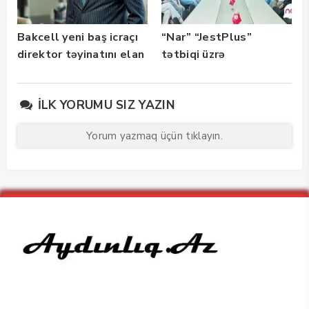
Bakcell yeni baş icraçı
“Nar” “JestPlus”
direktor təyinatını elan
tətbiqi üzrə
edib
maarifləndirici görüş
keçirdi
İLK YORUMU SIZ YAZIN
Yorum yazmaq üçün tıklayın.