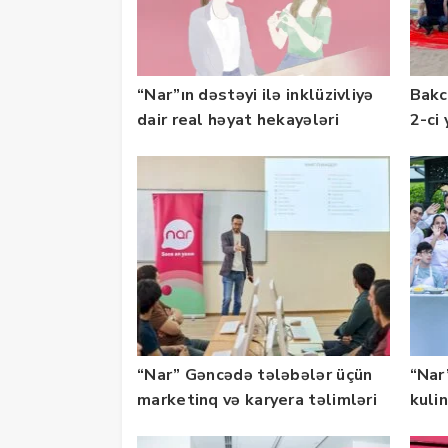
“Nar”ın dəstəyi ilə inklüzivliyə
Bakc
dair real həyat hekayələri
2-ci 
təqdim edilir
olu
“Nar” Gəncədə tələbələr üçün
“Nar”
marketinq və karyera təlimləri
kuli
təşkil edib
keçi