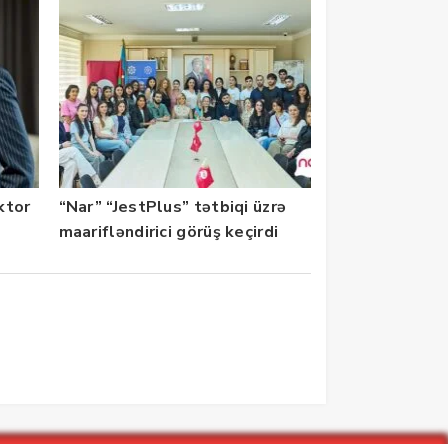
ektor
“Nar” “JestPlus” tətbiqi üzrə
maarifləndirici görüş keçirdi