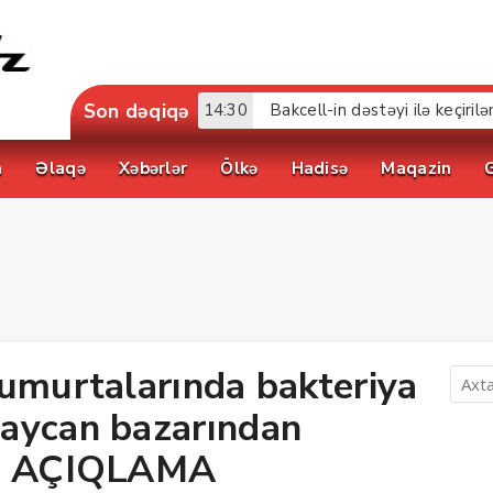
Son dəqiqə
14:30
Bakcell-in dəstəyi ilə keçir
a
Əlaqə
Xəbərlər
Ölkə
Hadisə
Maqazin
yumurtalarında bakteriya
aycan bazarından
 — AÇIQLAMA