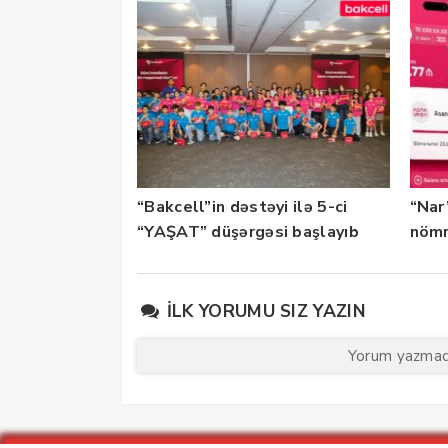
“Bakcell”in dəstəyi ilə 5-ci
“Nar
“YAŞAT” düşərgəsi başlayıb
nömr
xidmə
İLK YORUMU SIZ YAZIN
Yorum yazmaq 