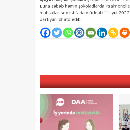
Buna səbəb həmin şokoladlarda «salmonella” 
məhsullar son istifadə müddəti 11 iyul 2022-c
partiyanı əhatə edib.