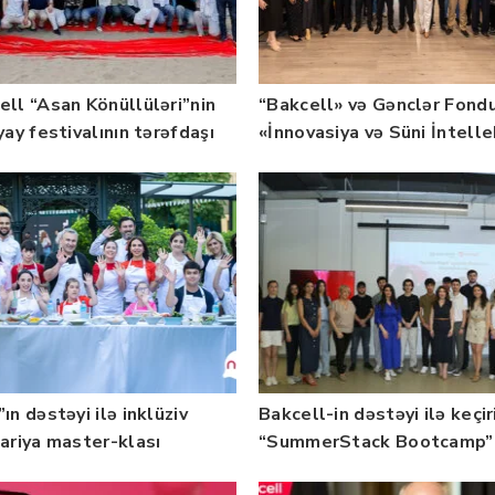
ell “Asan Könüllüləri”nin
“Bakcell» və Gənclər Fond
yay festivalının tərəfdaşı
«İnnovasiya və Süni İntell
b — FOTO
üzrə təqaüd proqramının
qalibləri ilə görüş keçirib
ın dəstəyi ilə inklüziv
Bakcell-in dəstəyi ilə keçir
nariya master-klası
“SummerStack Bootcamp”
rilib — Fotolar
başladı