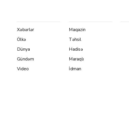
Menu1
Menu 2
Ya
Xəbərlər
Maqazin
Ölkə
Təhsil
Dünya
Hadisə
Gündəm
Maraqlı
Video
İdman