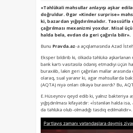
«Təhlükəli məhsullar anlayışı aşkar edil
doğruldur. Əgər «Kinder surprise» məhsul
ki, bazardan yığışdırılmalıdır. Təəssüfl
çağırılması mexanizmi yoxdur. Misal üçü
halda belə, evdən də geri çağırıla bilir».
Bunu
Pravda.az
-a açıqlamasında Azad İstehl
Eksper bildirib ki, ölkədə təhlükə aşkarlanan 
bank kartı vasitəsilə ödəniş etmədiyi üçün h
buraxılıb, lakin geri çağırılan mallar arasınd
olaraq, sual yaranır ki, əgər məhsullarda bak
(AQTA) niyə onları ölkəyə buraxırdı? Bu, AQT
E.Hüseynov qeyd edib ki, yalnız bakteriya a
yığışdırılması kifayətdir: «İstənilən halda is
da təhlükə olub-olmadığı təsdiq edilməlidir».