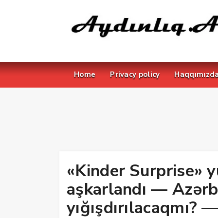
Home
Privacy policy
Haqqımızd
«Kinder Surprise» 
aşkarlandı — Azərb
yığışdırılacaqmı?