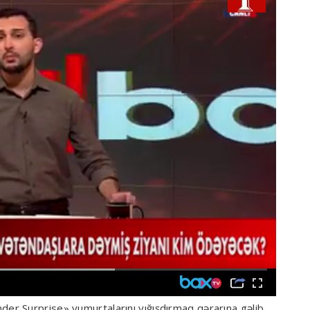
der Surprise» yumurtalarını yığışdırmaq qərarına gəlib.