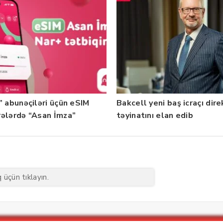
” abunəçiləri üçün eSIM
Bakcell yeni baş icraçı dir
ələrdə “Asan İmza”
təyinatını elan edib
ti istifadəyə verildi
üçün tıklayın.