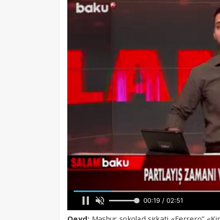
Qeyd:
Məşhur şokolad şirkəti «Ferrero” «Kin