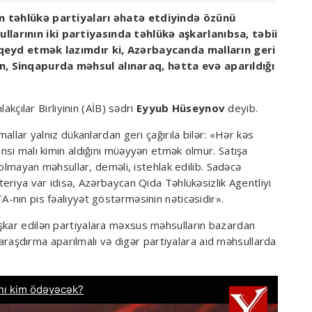
ən təhlükə partiyaları əhatə etdiyində özünü
larının iki partiyasında təhlükə aşkarlanıbsa, təbii
ə qeyd etmək lazımdır ki, Azərbaycanda malların geri
n, Sinqapurda məhsul alınaraq, hətta evə aparıldığı
akçılar Birliyinin (AİB) sədri
Eyyub Hüseynov
deyib.
mallar yalnız dükanlardan geri çağırıla bilər: «Hər kəs
ansı malı kimin aldığını müəyyən etmək olmur. Satışa
a olmayan məhsullar, deməli, istehlak edilib. Sadəcə
teriya var idisə, Azərbaycan Qida Təhlükəsizlik Agentliyi
A-nın pis fəaliyyət göstərməsinin nəticəsidir».
şkar edilən partiyalara məxsus məhsulların bazardan
ə, araşdırma aparılmalı və digər partiyalara aid məhsullarda