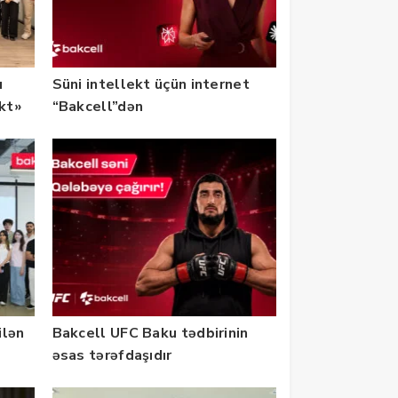
u
Süni intellekt üçün internet
ekt»
“Bakcell”dən
ilən
Bakcell UFC Baku tədbirinin
əsas tərəfdaşıdır