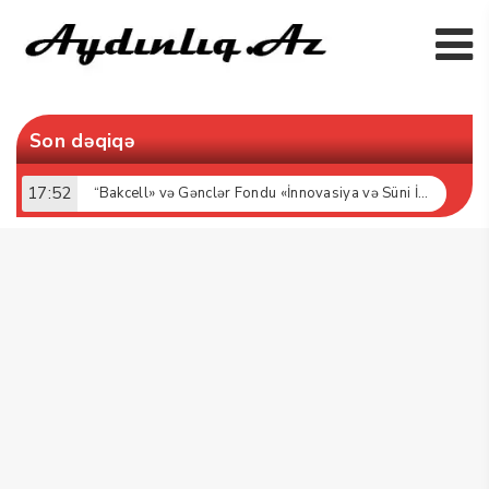
Son dəqiqə
17:52
“Bakcell» və Gənclər Fondu «İnnovasiya və Süni İntellekt» üzrə təqaüd proqramının qalibləri ilə görüş keçirib