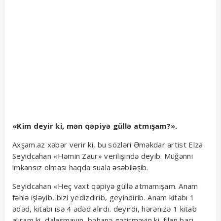
«Kim deyir ki, mən qəpiyə güllə atmışam?».
Axşam.az xəbər verir ki, bu sözləri Əməkdar artist Elza
Seyidcahan «Həmin Zaur» verilişində deyib. Müğənni
imkansız olması haqda suala əsəbiləşib.
Seyidcahan «Heç vaxt qəpiyə güllə atmamışam. Anam
fəhlə işləyib, bizi yedizdirib, geyindirib. Anam kitabı 1
ədəd, kitabı isə 4 ədəd alırdı. deyirdi, hərənizə 1 kitab
alıram ki, dalaşmayın, bəhanə gətirməyin ki, filan bacı