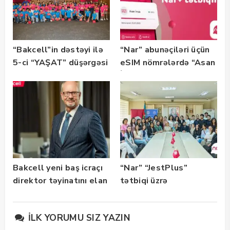
“Bakcell”in dəstəyi ilə
“Nar” abunəçiləri üçün
5-ci “YAŞAT” düşərgəsi
eSIM nömrələrdə “Asan
başlayıb
İmza” xidməti
istifadəyə verildi
Bakcell yeni baş icraçı
“Nar” “JestPlus”
direktor təyinatını elan
tətbiqi üzrə
edib
maarifləndirici görüş
keçirdi
İLK YORUMU SIZ YAZIN