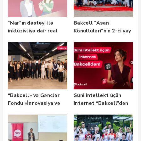
“Nar”ın dəstəyi ilə
Bakcell “Asan
inklüzivliyə dair real
Könüllüləri”nin 2-ci yay
həyat hekayələri
festivalının tərəfdaşı
təqdim edilir
olub — FOTO
“Bakcell» və Gənclər
Süni intellekt üçün
Fondu «İnnovasiya və
internet “Bakcell”dən
Süni İntellekt» üzrə
təqaüd proqramının
qalibləri ilə görüş
keçirib