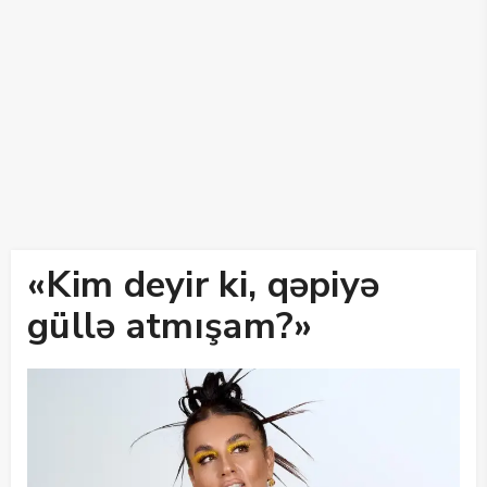
«Kim deyir ki, qəpiyə
güllə atmışam?»