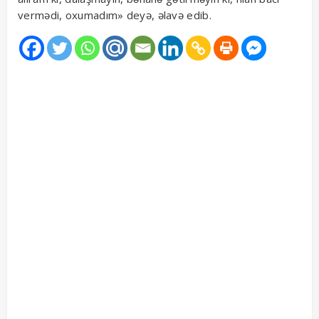
vermədi, oxumadım» deyə, əlavə edib.