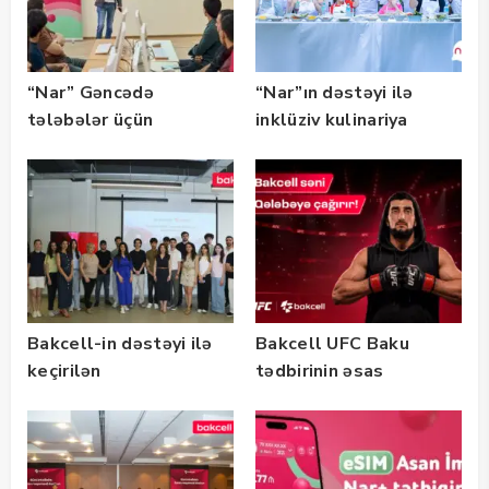
“Nar” Gəncədə
“Nar”ın dəstəyi ilə
tələbələr üçün
inklüziv kulinariya
marketinq və karyera
master-klası
təlimləri təşkil edib
keçirilib — Fotolar
Bakcell-in dəstəyi ilə
Bakcell UFC Baku
keçirilən
tədbirinin əsas
“SummerStack
tərəfdaşıdır
Bootcamp” başladı