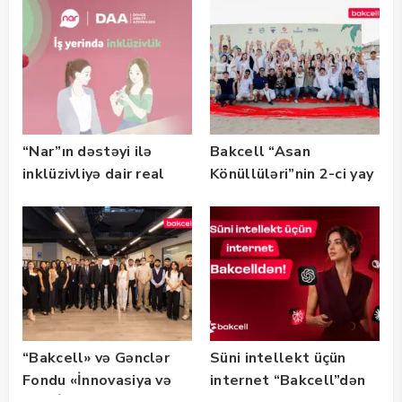
“Nar”ın dəstəyi ilə
Bakcell “Asan
inklüzivliyə dair real
Könüllüləri”nin 2-ci yay
həyat hekayələri
festivalının tərəfdaşı
təqdim edilir
olub — FOTO
“Bakcell» və Gənclər
Süni intellekt üçün
Fondu «İnnovasiya və
internet “Bakcell”dən