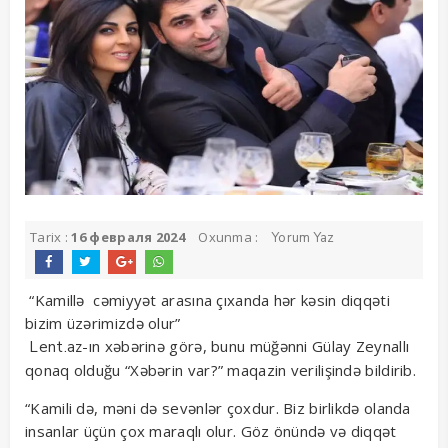
Tarix :
16 февраля 2024
Oxunma :
Yorum Yaz
“Kamillə cəmiyyət arasına çıxanda hər kəsin diqqəti
bizim üzərimizdə olur”
-ın xəbərinə görə, bunu müğənni Gülay Zeynallı
Lent.az
qonaq olduğu “Xəbərin var?” maqazin verilişində bildirib.
“Kamili də, məni də sevənlər çoxdur. Biz birlikdə olanda
insanlar üçün çox maraqlı olur. Göz önündə və diqqət