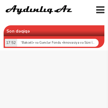
Son dəqiqə
17:52
“Bakcell» və Gənclər Fondu «İnnovasiya və Süni İntellekt» üzrə təqaüd proqramının qalibləri ilə görüş keçirib