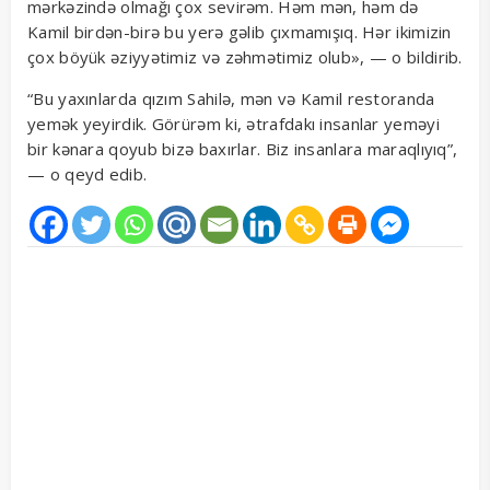
mərkəzində olmağı çox sevirəm. Həm mən, həm də
Kamil birdən-birə bu yerə gəlib çıxmamışıq. Hər ikimizin
çox böyük əziyyətimiz və zəhmətimiz olub», — o bildirib.
“Bu yaxınlarda qızım Sahilə, mən və Kamil restoranda
yemək yeyirdik. Görürəm ki, ətrafdakı insanlar yeməyi
bir kənara qoyub bizə baxırlar. Biz insanlara maraqlıyıq”,
— o qeyd edib.