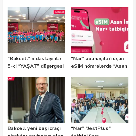
“SummerStack
tərəfdaşıdır
Bootcamp” başladı
“Bakcell”in dəstəyi ilə
“Nar” abunəçiləri üçün
5-ci “YAŞAT” düşərgəsi
eSIM nömrələrdə “Asan
başlayıb
İmza” xidməti
istifadəyə verildi
Bakcell yeni baş icraçı
“Nar” “JestPlus”