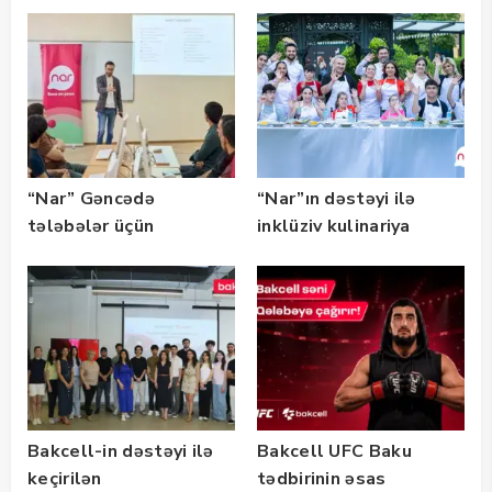
Süni İntellekt» üzrə
təqaüd proqramının
qalibləri ilə görüş
keçirib
“Nar” Gəncədə
“Nar”ın dəstəyi ilə
tələbələr üçün
inklüziv kulinariya
marketinq və karyera
master-klası
təlimləri təşkil edib
keçirilib — Fotolar
Bakcell-in dəstəyi ilə
Bakcell UFC Baku
keçirilən
tədbirinin əsas