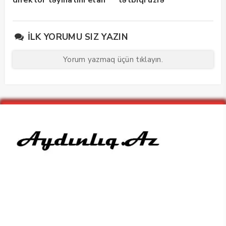
direktor təyinatını elan
tətbiqi üzrə
edib
maarifləndirici görüş
keçirdi
İLK YORUMU SIZ YAZIN
Yorum yazmaq üçün tıklayın.