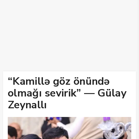
“Kamillə göz önündə
olmağı sevirik” — Gülay
Zeynallı