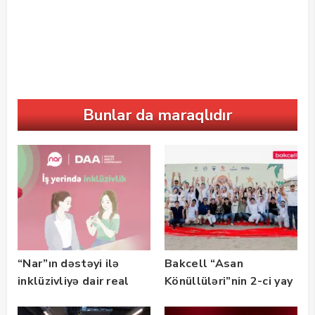
Bunlar da maraqlıdır
“Nar”ın dəstəyi ilə
Bakcell “Asan
inklüzivliyə dair real
Könüllüləri”nin 2-ci yay
həyat hekayələri
festivalının tərəfdaşı