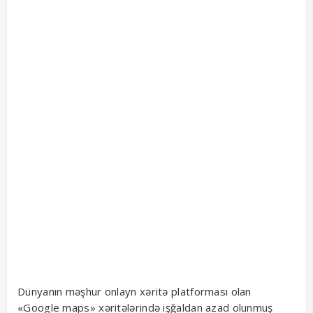
Dünyanın məşhur onlayn xəritə platforması olan
«Google maps» xəritələrində işğaldan azad olunmuş