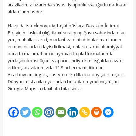
ərazilərimiz üzərində xüsusi iş aparılır və uğurlu nəticələr
əldə olunmuşdur.
Hazırda isə «İnnovativ təşəbbüslərə Dəstək» İctimai
Birliyinin təşkilatçılığı ilə xüsusi qrup Şuşa şəhərində olan
yer, məhəllə, tarixi, mədəni və dini abidələrin adlarının
erməni dilindən dəyişdirilməsi, onların tarixi əhəmiyyəti
barədə məlumatlar onlayn xəritə platformalarında
yerləşdirilməsi üçün iş aparır. İndiyə kimi işğaldan azad
edilmiş ərazilərimizdə 118 ad erməni dilindən
Azərbaycan, ingilis, rus və türk dillərinə dəyişdirilmişdir.
Dünyanın istənilən yerindən bu adların yoxlanışı üçün
Google Maps-a daxil ola bilərsiniz.