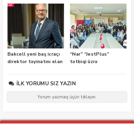
başlayıb
İmza” xidməti
istifadəyə verildi
Bakcell yeni baş icraçı
“Nar” “JestPlus”
direktor təyinatını elan
tətbiqi üzrə
edib
maarifləndirici görüş
keçirdi
İLK YORUMU SIZ YAZIN
Yorum yazmaq üçün tıklayın.