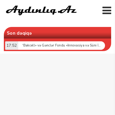
Son dəqiqə
17:52
“Bakcell» və Gənclər Fondu «İnnovasiya və Süni İntellekt» üzrə təqaüd proqramının qalibləri ilə görüş keçirib