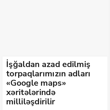
İşğaldan azad edilmiş
torpaqlarımızın adları
«Google maps»
xəritələrində
milliləşdirilir