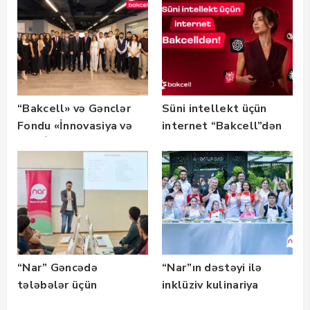
təqdim edilir
olub — FOTO
“Bakcell» və Gənclər
Süni intellekt üçün
Fondu «İnnovasiya və
internet “Bakcell”dən
Süni İntellekt» üzrə
təqaüd proqramının
qalibləri ilə görüş
keçirib
“Nar” Gəncədə
“Nar”ın dəstəyi ilə
tələbələr üçün
inklüziv kulinariya
marketinq və karyera
master-klası