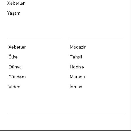
Xəbərlər
Yaşam
Menu1
Menu 2
Xəbərlər
Maqazin
Ölkə
Təhsil
Dünya
Hadisə
Gündəm
Maraqlı
Video
İdman
Yazarlar