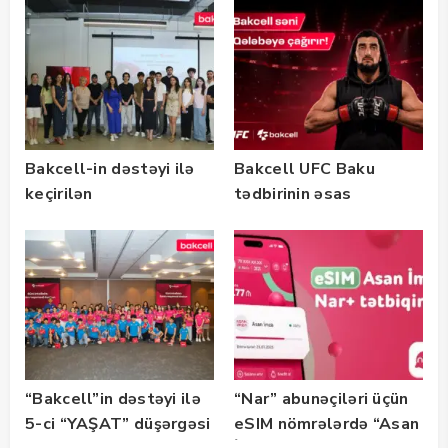
təlimləri təşkil edib
keçirilib — Fotolar
Bakcell-in dəstəyi ilə
Bakcell UFC Baku
keçirilən
tədbirinin əsas
“SummerStack
tərəfdaşıdır
Bootcamp” başladı
“Bakcell”in dəstəyi ilə
“Nar” abunəçiləri üçün
5-ci “YAŞAT” düşərgəsi
eSIM nömrələrdə “Asan