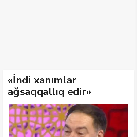
«İndi xanımlar
ağsaqqallıq edir»