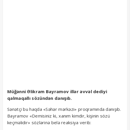
Müğənni Əlikram Bayramov illər əvvəl dediyi
qalmaqallı sözündən danışıb.
Sənətçi bu haqda «Səhər mərkəzi» proqramında danışıb.
Bayramov «Demisiniz ki, xanım kimdir, kişinin sözü
keçməlidir» sözlərinə belə reaksiya verib: