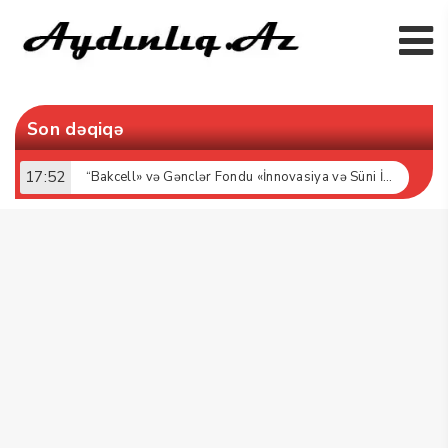
Son dəqiqə
17:52
“Bakcell» və Gənclər Fondu «İnnovasiya və Süni İntellekt» üzrə təqaüd proqramının qalibləri ilə görüş keçirib