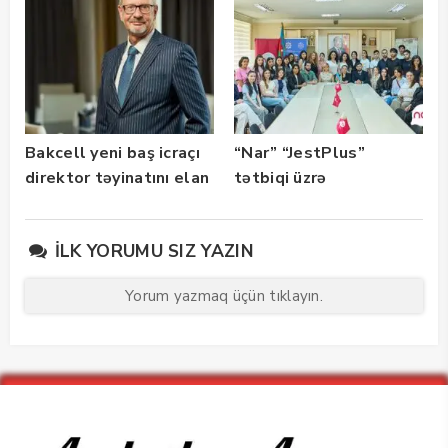
Bakcell yeni baş icraçı
“Nar” “JestPlus”
direktor təyinatını elan
tətbiqi üzrə
edib
maarifləndirici görüş
keçirdi
İLK YORUMU SIZ YAZIN
Yorum yazmaq üçün tıklayın.