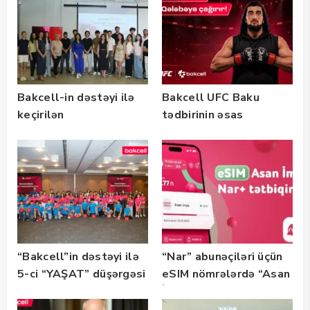
Bakcell-in dəstəyi ilə
Bakcell UFC Baku
keçirilən
tədbirinin əsas
“SummerStack
tərəfdaşıdır
Bootcamp” başladı
“Bakcell”in dəstəyi ilə
“Nar” abunəçiləri üçün
5-ci “YAŞAT” düşərgəsi
eSIM nömrələrdə “Asan
başlayıb
İmza” xidməti
istifadəyə verildi