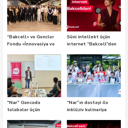
“Bakcell» və Gənclər
Süni intellekt üçün
Fondu «İnnovasiya və
internet “Bakcell”dən
Süni İntellekt» üzrə
təqaüd proqramının
qalibləri ilə görüş
keçirib
“Nar” Gəncədə
“Nar”ın dəstəyi ilə
tələbələr üçün
inklüziv kulinariya
marketinq və karyera
master-klası
təlimləri təşkil edib
keçirilib — Fotolar