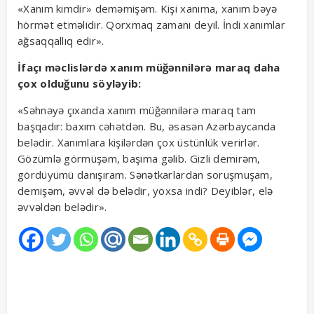
«Xanım kimdir» deməmişəm. Kişi xanıma, xanım bəyə
hörmət etməlidir. Qorxmaq zamanı deyil. İndi xanımlar
ağsaqqallıq edir».
İfaçı məclislərdə xanım müğənnilərə maraq daha
çox olduğunu söyləyib:
«Səhnəyə çıxanda xanım müğənnilərə maraq tam
başqadır: baxım cəhətdən. Bu, əsasən Azərbaycanda
belədir. Xanımlara kişilərdən çox üstünlük verirlər.
Gözümlə görmüşəm, başıma gəlib. Gizli demirəm,
gördüyümü danışıram. Sənətkarlardan soruşmuşam,
demişəm, əvvəl də belədir, yoxsa indi? Deyiblər, elə
əvvəldən belədir».