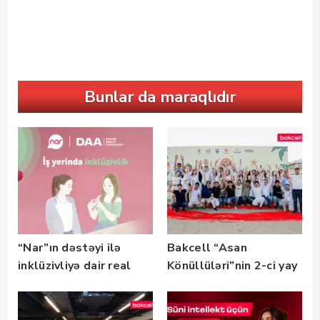
Bunlar da maraqlıdır
“Nar”ın dəstəyi ilə
Bakcell “Asan
inklüzivliyə dair real
Könüllüləri”nin 2-ci yay
həyat hekayələri
festivalının tərəfdaşı
təqdim edilir
olub — FOTO