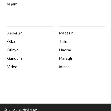
Yaşam
Menu1
Menu 2
Xəbərlər
Maqazin
Ölkə
Təhsil
Dünya
Hadisə
Gündəm
Maraqlı
Video
İdman
Yazarlar
© 2022 Aydınlıq.Az