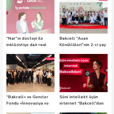
“Nar”ın dəstəyi ilə
Bakcell “Asan
inklüzivliyə dair real
Könüllüləri”nin 2-ci yay
həyat hekayələri
festivalının tərəfdaşı
təqdim edilir
olub — FOTO
“Bakcell» və Gənclər
Süni intellekt üçün
Fondu «İnnovasiya və
internet “Bakcell”dən
Süni İntellekt» üzrə