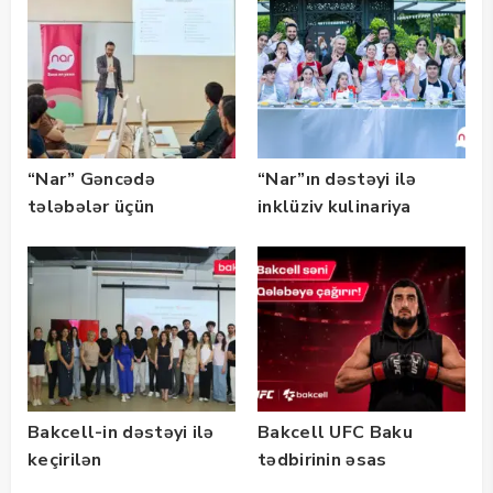
təqaüd proqramının
qalibləri ilə görüş
keçirib
“Nar” Gəncədə
“Nar”ın dəstəyi ilə
tələbələr üçün
inklüziv kulinariya
marketinq və karyera
master-klası
təlimləri təşkil edib
keçirilib — Fotolar
Bakcell-in dəstəyi ilə
Bakcell UFC Baku
keçirilən
tədbirinin əsas
“SummerStack
tərəfdaşıdır