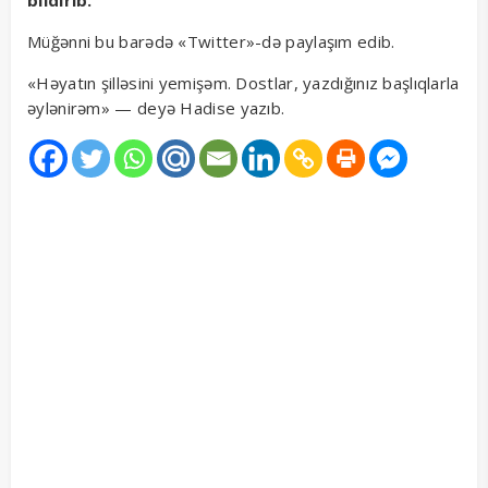
bildirib.
Müğənni bu barədə «Twitter»-də paylaşım edib.
«Həyatın şilləsini yemişəm. Dostlar, yazdığınız başlıqlarla
əylənirəm» — deyə Hadise yazıb.