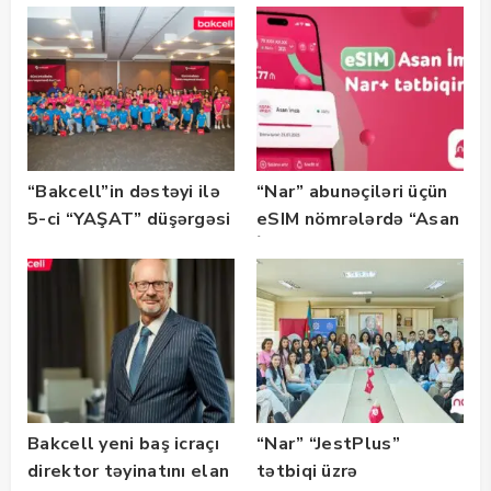
Bootcamp” başladı
“Bakcell”in dəstəyi ilə
“Nar” abunəçiləri üçün
5-ci “YAŞAT” düşərgəsi
eSIM nömrələrdə “Asan
başlayıb
İmza” xidməti
istifadəyə verildi
Bakcell yeni baş icraçı
“Nar” “JestPlus”
direktor təyinatını elan
tətbiqi üzrə