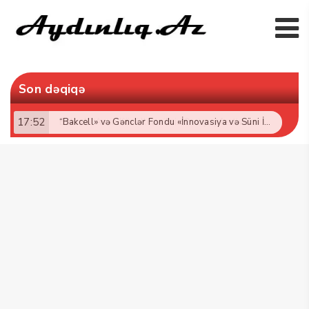
Son dəqiqə
17:52
“Bakcell» və Gənclər Fondu «İnnovasiya və Süni İntellekt» üzrə təqaüd proqramının qalibləri ilə görüş keçirib