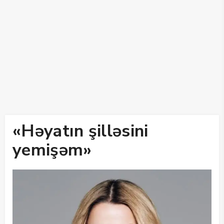
«Həyatın şilləsini
yemişəm»