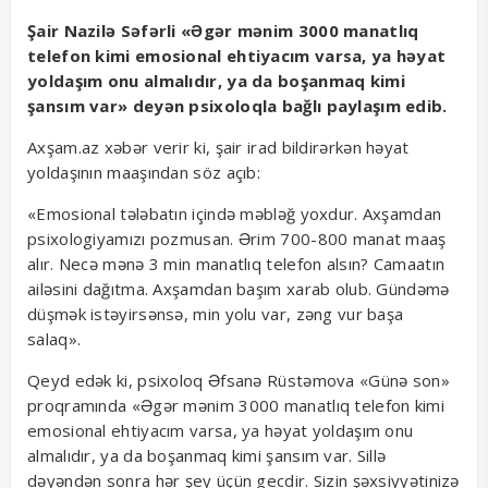
Şair Nazilə Səfərli «Əgər mənim 3000 manatlıq
telefon kimi emosional ehtiyacım varsa, ya həyat
yoldaşım onu almalıdır, ya da boşanmaq kimi
şansım var» deyən psixoloqla bağlı paylaşım edib.
Axşam.az xəbər verir ki, şair irad bildirərkən həyat
yoldaşının maaşından söz açıb:
«Emosional tələbatın içində məbləğ yoxdur. Axşamdan
psixologiyamızı pozmusan. Ərim 700-800 manat maaş
alır. Necə mənə 3 min manatlıq telefon alsın? Camaatın
ailəsini dağıtma. Axşamdan başım xarab olub. Gündəmə
düşmək istəyirsənsə, min yolu var, zəng vur başa
salaq».
Qeyd edək ki, psixoloq Əfsanə Rüstəmova «Günə son»
proqramında «Əgər mənim 3000 manatlıq telefon kimi
emosional ehtiyacım varsa, ya həyat yoldaşım onu
almalıdır, ya da boşanmaq kimi şansım var. Sillə
dəyəndən sonra hər şey üçün gecdir. Sizin şəxsiyyətinizə