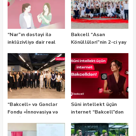
“Nar”ın dəstəyi ilə
Bakcell “Asan
inklüzivliyə dair real
Könüllüləri”nin 2-ci yay
həyat hekayələri
festivalının tərəfdaşı
təqdim edilir
olub — FOTO
“Bakcell» və Gənclər
Süni intellekt üçün
Fondu «İnnovasiya və
internet “Bakcell”dən
Süni İntellekt» üzrə
təqaüd proqramının
qalibləri ilə görüş