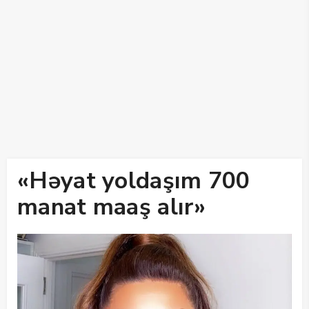
«Həyat yoldaşım 700
manat maaş alır»