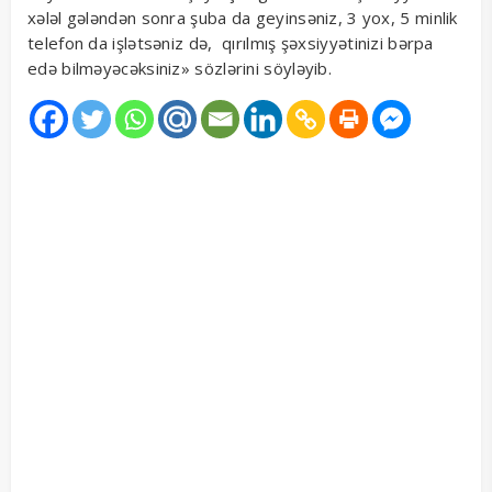
xələl gələndən sonra şuba da geyinsəniz, 3 yox, 5 minlik
telefon da işlətsəniz də, qırılmış şəxsiyyətinizi bərpa
edə bilməyəcəksiniz» sözlərini söyləyib.