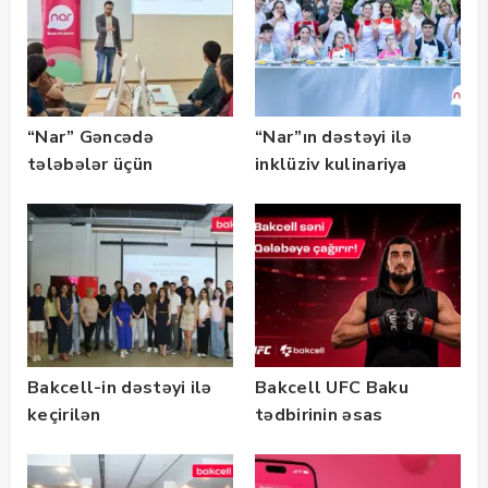
keçirib
“Nar” Gəncədə
“Nar”ın dəstəyi ilə
tələbələr üçün
inklüziv kulinariya
marketinq və karyera
master-klası
təlimləri təşkil edib
keçirilib — Fotolar
Bakcell-in dəstəyi ilə
Bakcell UFC Baku
keçirilən
tədbirinin əsas
“SummerStack
tərəfdaşıdır
Bootcamp” başladı