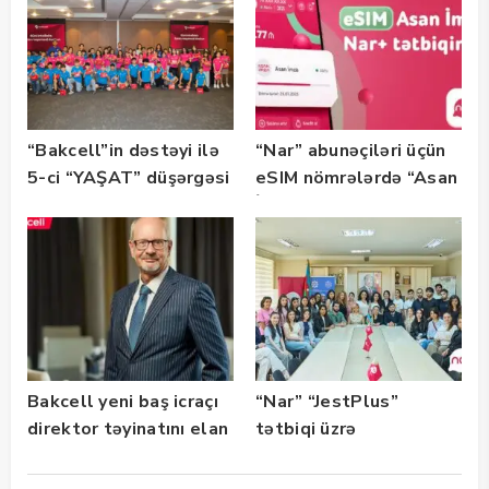
“Bakcell”in dəstəyi ilə
“Nar” abunəçiləri üçün
5-ci “YAŞAT” düşərgəsi
eSIM nömrələrdə “Asan
başlayıb
İmza” xidməti
istifadəyə verildi
Bakcell yeni baş icraçı
“Nar” “JestPlus”
direktor təyinatını elan
tətbiqi üzrə
edib
maarifləndirici görüş
keçirdi