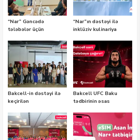
“Nar” Gəncədə
“Nar”ın dəstəyi ilə
tələbələr üçün
inklüziv kulinariya
marketinq və karyera
master-klası
təlimləri təşkil edib
keçirilib — Fotolar
Bakcell-in dəstəyi ilə
Bakcell UFC Baku
keçirilən
tədbirinin əsas
“SummerStack
tərəfdaşıdır
Bootcamp” başladı