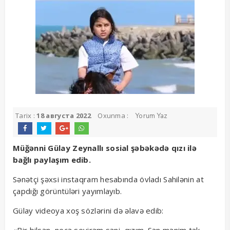
Tarix :
18 августа 2022
Oxunma :
Yorum Yaz
Müğənni Gülay Zeynallı sosial şəbəkədə qızı ilə
bağlı paylaşım edib.
Sənətçi şəxsi instaqram hesabında övladı Sahilənin at
çapdığı görüntüləri yayımlayıb.
Gülay videoya xoş sözlərini də əlavə edib: