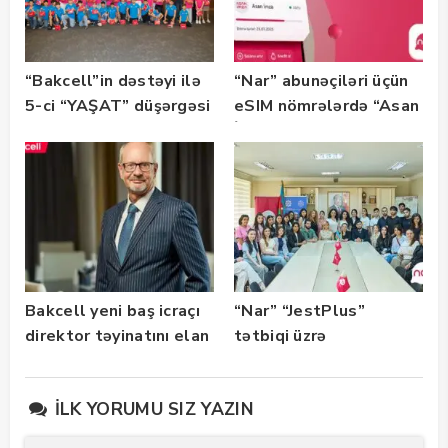
“Bakcell”in dəstəyi ilə
“Nar” abunəçiləri üçün
5-ci “YAŞAT” düşərgəsi
eSIM nömrələrdə “Asan
başlayıb
İmza” xidməti
istifadəyə verildi
Bakcell yeni baş icraçı
“Nar” “JestPlus”
direktor təyinatını elan
tətbiqi üzrə
edib
maarifləndirici görüş
keçirdi
İLK YORUMU SIZ YAZIN