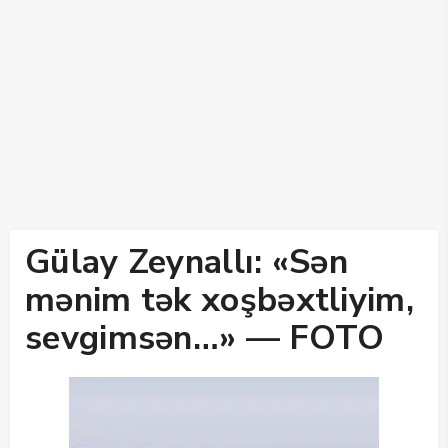
Gülay Zeynallı: «Sən
mənim tək xoşbəxtliyim,
sevgimsən…» — FOTO