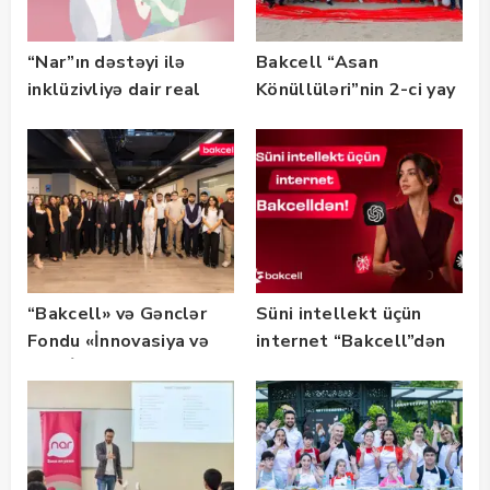
“Nar”ın dəstəyi ilə
Bakcell “Asan
inklüzivliyə dair real
Könüllüləri”nin 2-ci yay
həyat hekayələri
festivalının tərəfdaşı
təqdim edilir
olub — FOTO
“Bakcell» və Gənclər
Süni intellekt üçün
Fondu «İnnovasiya və
internet “Bakcell”dən
Süni İntellekt» üzrə
təqaüd proqramının
qalibləri ilə görüş
keçirib