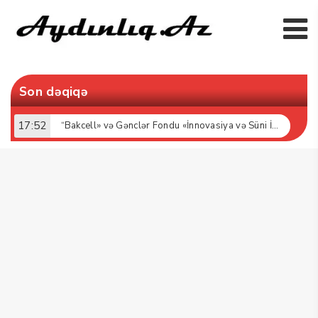
Son dəqiqə
17:52
“Bakcell» və Gənclər Fondu «İnnovasiya və Süni İntellekt» üzrə təqaüd proqramının qalibləri ilə görüş keçirib