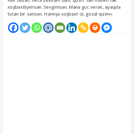
«Bir bilsən, necə sevirəm səni, qızım. Sən mənim tək
xoşbəxtliyimsən. Sevgimsən. Mənə güc verən, ayaqda
tutan bir sənsən. Həmişə xoşbəxt ol, gözəl qızım».