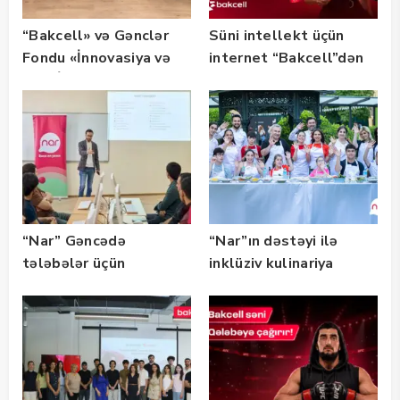
“Bakcell» və Gənclər
Süni intellekt üçün
Fondu «İnnovasiya və
internet “Bakcell”dən
Süni İntellekt» üzrə
təqaüd proqramının
qalibləri ilə görüş
keçirib
“Nar” Gəncədə
“Nar”ın dəstəyi ilə
tələbələr üçün
inklüziv kulinariya
marketinq və karyera
master-klası
təlimləri təşkil edib
keçirilib — Fotolar