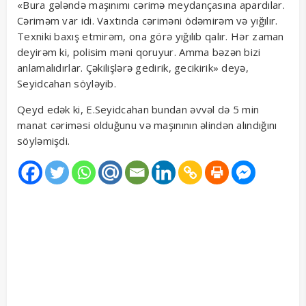
«Bura gələndə maşınımı cərimə meydançasına apardılar.
Cəriməm var idi. Vaxtında cəriməni ödəmirəm və yığılır.
Texniki baxış etmirəm, ona görə yığılıb qalır. Hər zaman
deyirəm ki, polisim məni qoruyur. Amma bəzən bizi
anlamalıdırlar. Çəkilişlərə gedirik, gecikirik» deyə,
Seyidcahan söyləyib.
Qeyd edək ki, E.Seyidcahan bundan əvvəl də 5 min
manat cəriməsi olduğunu və maşınının əlindən alındığını
söyləmişdi.