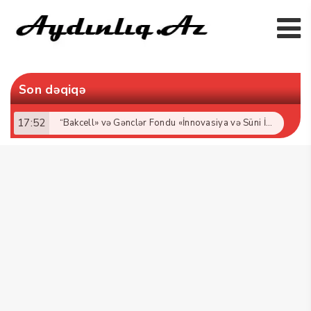
Son dəqiqə
17:52
“Bakcell» və Gənclər Fondu «İnnovasiya və Süni İntellekt» üzrə təqaüd proqramının qalibləri ilə görüş keçirib