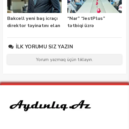
Bakcell yeni baş icraçı
“Nar” “JestPlus”
direktor təyinatını elan
tətbiqi üzrə
edib
maarifləndirici görüş
keçirdi
İLK YORUMU SIZ YAZIN
Yorum yazmaq üçün tıklayın.