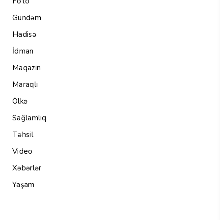
Foto
Gündəm
Hadisə
İdman
Maqazin
Maraqlı
Ölkə
Sağlamlıq
Təhsil
Video
Xəbərlər
Yaşam
Menu1
Menu 2