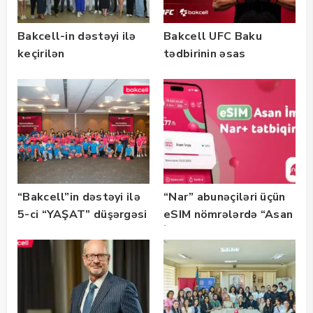
Bakcell-in dəstəyi ilə
Bakcell UFC Baku
keçirilən
tədbirinin əsas
“SummerStack
tərəfdaşıdır
Bootcamp” başladı
“Bakcell”in dəstəyi ilə
“Nar” abunəçiləri üçün
5-ci “YAŞAT” düşərgəsi
eSIM nömrələrdə “Asan
başlayıb
İmza” xidməti
istifadəyə verildi