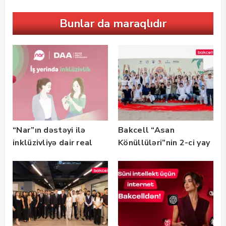
Bunlar da maraqlıdır
“Nar”ın dəstəyi ilə
Bakcell “Asan
inklüzivliyə dair real
Könüllüləri”nin 2-ci yay
həyat hekayələri
festivalının tərəfdaşı
təqdim edilir
olub — FOTO