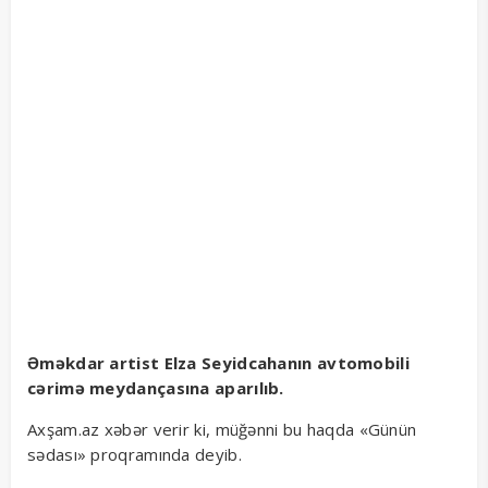
Əməkdar artist Elza Seyidcahanın avtomobili
cərimə meydançasına aparılıb.
Axşam.az xəbər verir ki, müğənni bu haqda «Günün
sədası» proqramında deyib.