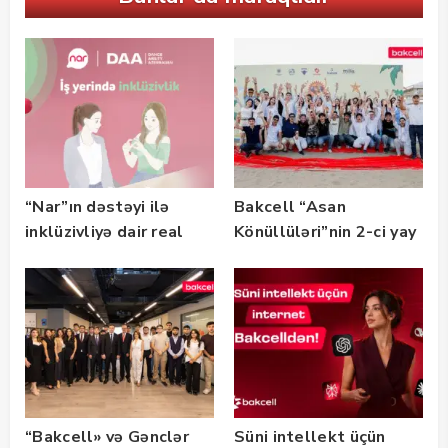
“Nar”ın dəstəyi ilə
Bakcell “Asan
inklüzivliyə dair real
Könüllüləri”nin 2-ci yay
həyat hekayələri
festivalının tərəfdaşı
təqdim edilir
olub — FOTO
“Bakcell» və Gənclər
Süni intellekt üçün