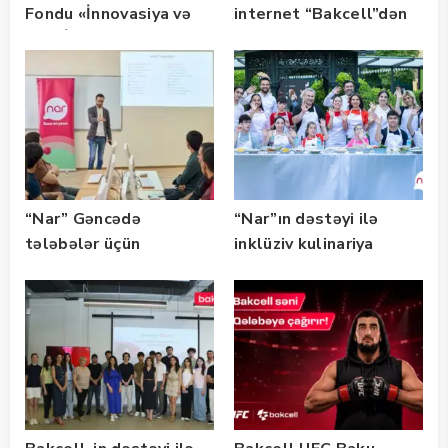
Fondu «İnnovasiya və
internet “Bakcell”dən
Süni İntellekt» üzrə
təqaüd proqramının
qalibləri ilə görüş
keçirib
“Nar” Gəncədə
“Nar”ın dəstəyi ilə
tələbələr üçün
inklüziv kulinariya
marketinq və karyera
master-klası
təlimləri təşkil edib
keçirilib — Fotolar