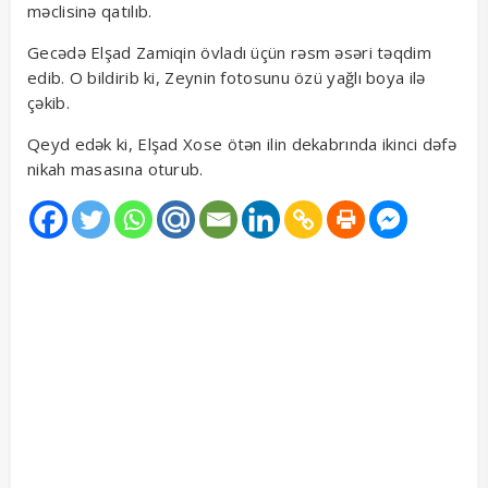
məclisinə qatılıb.
Gecədə Elşad Zamiqin övladı üçün rəsm əsəri təqdim
edib. O bildirib ki, Zeynin fotosunu özü yağlı boya ilə
çəkib.
Qeyd edək ki, Elşad Xose ötən ilin dekabrında ikinci dəfə
nikah masasına oturub.