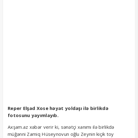
Reper Elşad Xose həyat yoldaşı ilə birlikdə
fotosunu yayımlayıb.
Axşam.az xəbər verir ki, sənətçi xanımı ilə birlikdə
müğənni Zamiq Hüseynovun oğlu Zeynin kiçik toy