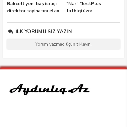
Bakcell yeni baş icraçı
“Nar” “JestPlus”
direktor təyinatını elan
tətbiqi üzrə
edib
maarifləndirici görüş
keçirdi
İLK YORUMU SIZ YAZIN
Yorum yazmaq üçün tıklayın.