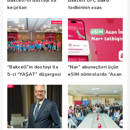
Bakcell-in dəstəyi ilə
Bakcell UFC Baku
keçirilən
tədbirinin əsas
“SummerStack
tərəfdaşıdır
Bootcamp” başladı
“Bakcell”in dəstəyi ilə
“Nar” abunəçiləri üçün
5-ci “YAŞAT” düşərgəsi
eSIM nömrələrdə “Asan
başlayıb
İmza” xidməti
istifadəyə verildi