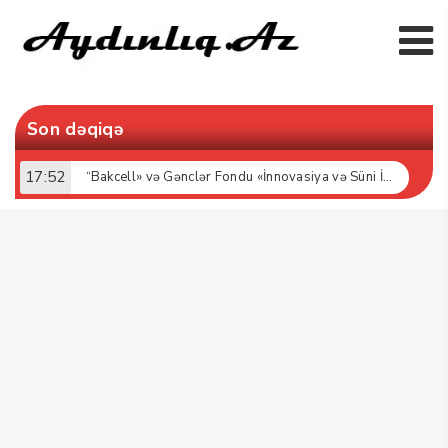
Son dəqiqə
17:52
“Bakcell» və Gənclər Fondu «İnnovasiya və Süni İntellekt» üzrə təqaüd proqramının qalibləri ilə görüş keçirib