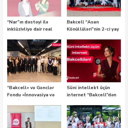
“Nar”ın dəstəyi ilə
Bakcell “Asan
inklüzivliyə dair real
Könüllüləri”nin 2-ci yay
həyat hekayələri
festivalının tərəfdaşı
təqdim edilir
olub — FOTO
“Bakcell» və Gənclər
Süni intellekt üçün
Fondu «İnnovasiya və
internet “Bakcell”dən
Süni İntellekt» üzrə
təqaüd proqramının
qalibləri ilə görüş
keçirib