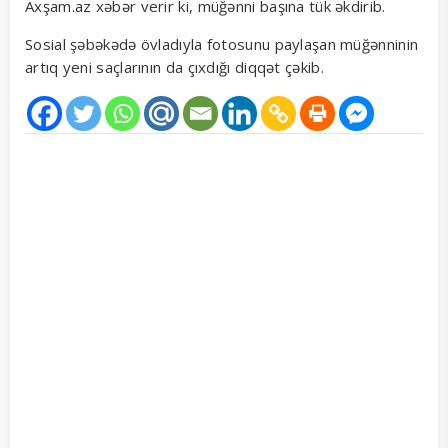
Axşam.az xəbər verir ki, müğənni başına tük əkdirib.
Sosial şəbəkədə övladıyla fotosunu paylaşan müğənninin
artıq yeni saçlarının da çıxdığı diqqət çəkib.