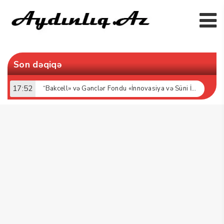
Son dəqiqə
17:52
“Bakcell» və Gənclər Fondu «İnnovasiya və Süni İntellekt» üzrə təqaüd proqramının qalibləri ilə görüş keçirib