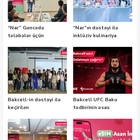
“Nar” Gəncədə
“Nar”ın dəstəyi ilə
tələbələr üçün
inklüziv kulinariya
marketinq və karyera
master-klası
təlimləri təşkil edib
keçirilib — Fotolar
Bakcell-in dəstəyi ilə
Bakcell UFC Baku
keçirilən
tədbirinin əsas
“SummerStack
tərəfdaşıdır
Bootcamp” başladı