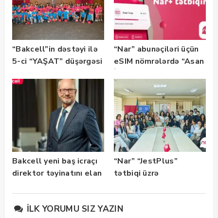
“Bakcell”in dəstəyi ilə
“Nar” abunəçiləri üçün
5-ci “YAŞAT” düşərgəsi
eSIM nömrələrdə “Asan
başlayıb
İmza” xidməti
istifadəyə verildi
Bakcell yeni baş icraçı
“Nar” “JestPlus”
direktor təyinatını elan
tətbiqi üzrə
edib
maarifləndirici görüş
keçirdi
İLK YORUMU SIZ YAZIN