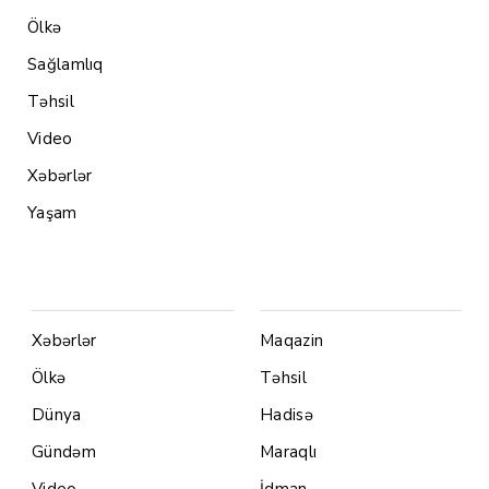
Ölkə
Sağlamlıq
Təhsil
Video
Xəbərlər
Yaşam
Menu1
Menu 2
Xəbərlər
Maqazin
Ölkə
Təhsil
Dünya
Hadisə
Gündəm
Maraqlı
Video
İdman