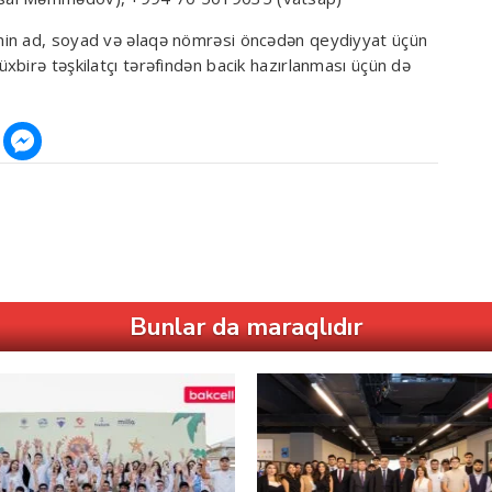
nin ad, soyad və əlaqə nömrəsi öncədən qeydiyyat üçün
birə təşkilatçı tərəfindən bacik hazırlanması üçün də
Bunlar da maraqlıdır