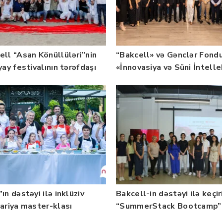
ell “Asan Könüllüləri”nin
“Bakcell» və Gənclər Fond
yay festivalının tərəfdaşı
«İnnovasiya və Süni İntell
b — FOTO
üzrə təqaüd proqramının
qalibləri ilə görüş keçirib
ın dəstəyi ilə inklüziv
Bakcell-in dəstəyi ilə keçir
nariya master-klası
“SummerStack Bootcamp”
rilib — Fotolar
başladı