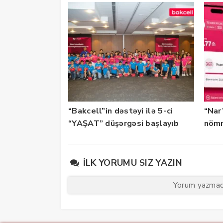
“Bakcell”in dəstəyi ilə 5-ci
“Nar
“YAŞAT” düşərgəsi başlayıb
nömr
xidmə
İLK YORUMU SIZ YAZIN
Yorum yazmaq 