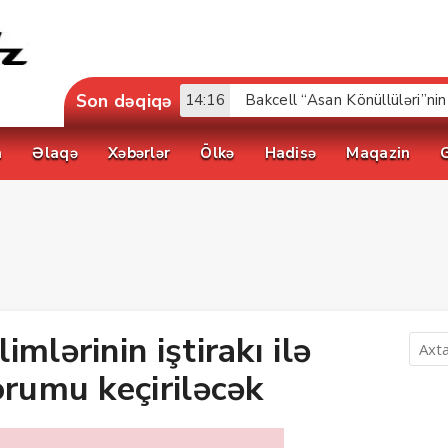
Son dəqiqə
17:52
a
Əlaqə
Xəbərlər
Ölkə
Hadisə
Maqazin
mlərinin iştirakı ilə
orumu keçiriləcək