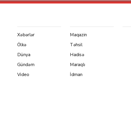
Menu1
Menu 2
Ya
Xəbərlər
Maqazin
Ölkə
Təhsil
Dünya
Hadisə
Gündəm
Maraqlı
Video
İdman