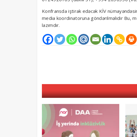
Konfransda iştirak edəcək KİV nümayəndəsi
media koordinatoruna göndərilməlidir Bu, müx
lazımdır.