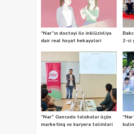
“Nar”ın dəstəyi ilə inklüzivliyə
Bakc
dair real həyat hekayələri
2-ci 
təqdim edilir
olu
“Nar” Gəncədə tələbələr üçün
“Nar”
marketinq və karyera təlimləri
kuli
təşkil edib
keçi