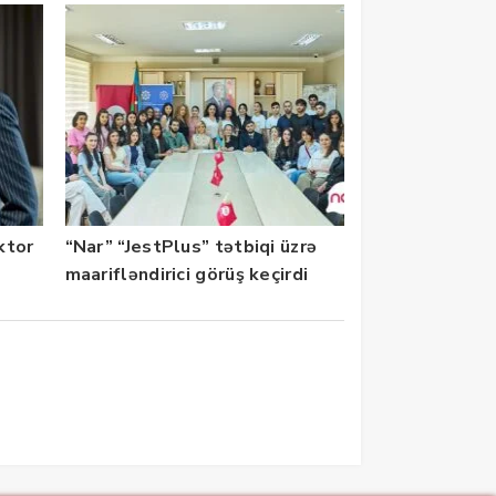
ektor
“Nar” “JestPlus” tətbiqi üzrə
maarifləndirici görüş keçirdi