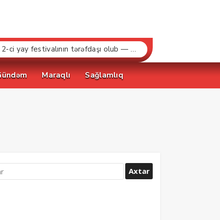
“Bakcell» və Gənclər Fondu «İnnovasiya və Süni İntellekt» üzrə təqaüd proqramının qalibləri ilə görüş keçirib
Gündəm
Maraqlı
Sağlamlıq