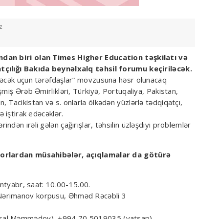
z
ndan biri olan Times Higher Education təşkilatı və
tçılığı Bakıda beynəlxalq təhsil forumu keçiriləcək.
ələcək üçün tərəfdaşlar” mövzusuna həsr olunacaq
miş Ərəb Əmirlikləri, Türkiyə, Portuqaliya, Pakistan,
 Tacikistan və s. onlarla ölkədən yüzlərlə tədqiqatçı,
ə iştirak edəcəklər.
dən irəli gələn çağırışlar, təhsilin üzləşdiyi problemlər
ssorlardan müsahibələr, açıqlamalar da götürə
tyabr, saat: 10.00-15.00.
 Nərimanov korpusu, Əhməd Rəcəbli 3
üsal Məmmədov), +994 70 5019035 (vatsap)