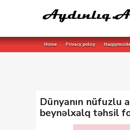
Home
Privacy policy
Haqqımızd
Dünyanın nüfuzlu ali
beynəlxalq təhsil f