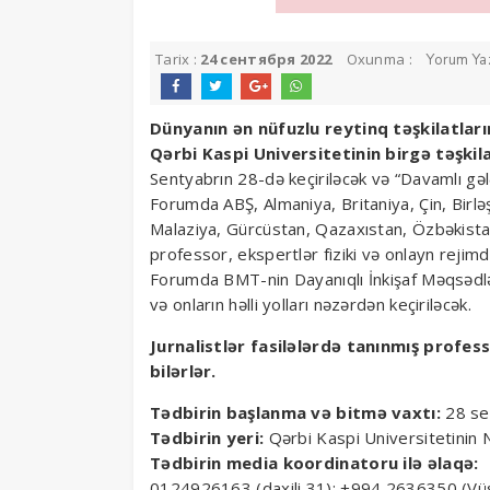
Tarix :
24 сентября 2022
Oxunma :
Yorum Ya
Dünyanın ən nüfuzlu reytinq təşkilatları
Qərbi Kaspi Universitetinin birgə təşkila
Sentyabrın 28-də keçiriləcək və “Davamlı g
Forumda ABŞ, Almaniya, Britaniya, Çin, Birləş
Malaziya, Gürcüstan, Qazaxıstan, Özbəkistan,
professor, ekspertlər fiziki və onlayn rejimd
Forumda BMT-nin Dayanıqlı İnkişaf Məqsədlərin
və onların həlli yolları nəzərdən keçiriləcək.
Jurnalistlər fasilələrdə tanınmış profe
bilərlər.
Tədbirin başlanma və bitmə vaxtı:
28 sen
Tədbirin yeri:
Qərbi Kaspi Universitetinin
Tədbirin media koordinatoru ilə əlaqə:
0124926163 (daxili 31); +994 2636350 (V