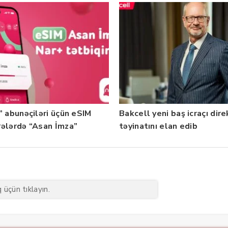
” abunəçiləri üçün eSIM
Bakcell yeni baş icraçı dir
ələrdə “Asan İmza”
təyinatını elan edib
ti istifadəyə verildi
üçün tıklayın.