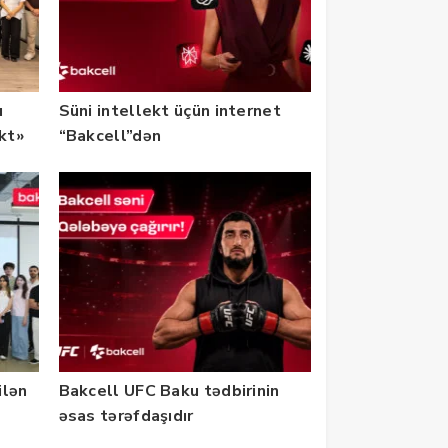
u
Süni intellekt üçün internet
ekt»
“Bakcell”dən
ilən
Bakcell UFC Baku tədbirinin
əsas tərəfdaşıdır