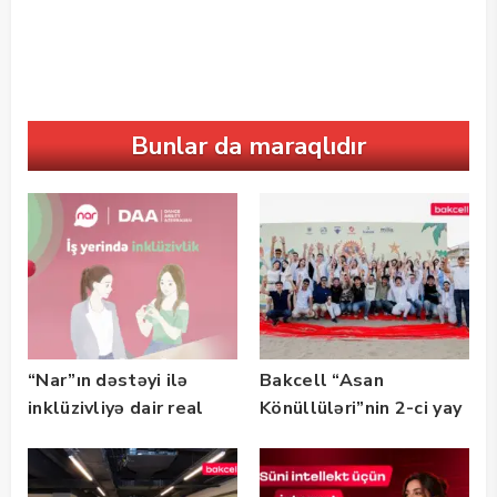
Bunlar da maraqlıdır
“Nar”ın dəstəyi ilə
Bakcell “Asan
inklüzivliyə dair real
Könüllüləri”nin 2-ci yay
həyat hekayələri
festivalının tərəfdaşı
təqdim edilir
olub — FOTO