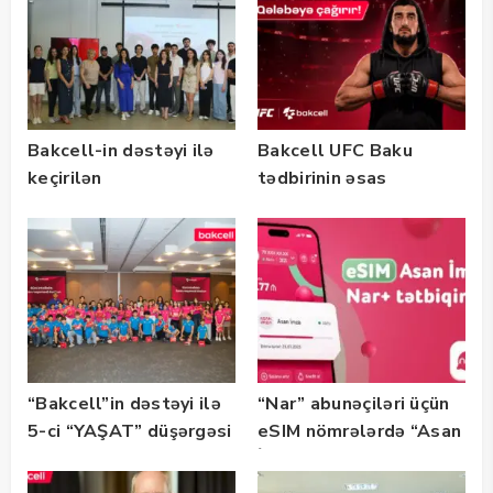
Bakcell-in dəstəyi ilə
Bakcell UFC Baku
keçirilən
tədbirinin əsas
“SummerStack
tərəfdaşıdır
Bootcamp” başladı
“Bakcell”in dəstəyi ilə
“Nar” abunəçiləri üçün
5-ci “YAŞAT” düşərgəsi
eSIM nömrələrdə “Asan
başlayıb
İmza” xidməti
istifadəyə verildi