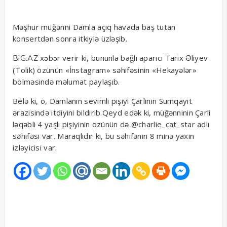
Məşhur müğənni Damla açıq havada baş tutan
konsertdən sonra itkiylə üzləşib.
verir ki, bununla bağlı aparıcı Tarix Əliyev
BiG.AZ
xəbər
(Tolik) özünün «İnstagram» səhifəsinin «Hekayələr»
bölməsində məlumat paylaşıb.
Belə ki, o, Damlanın sevimli pişiyi Çarlinin Sumqayıt
ərazisində itdiyini bildirib.Qeyd edək ki, müğənninin Çarli
ləqəbli 4 yaşlı pişiyinin özünün də @charlie_cat_star adlı
səhifəsi var. Maraqlıdır ki, bu səhifənin 8 minə yaxın
izləyicisi var.