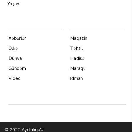
Yaşam
Menu1
Menu 2
Xəbərlər
Maqazin
Ölkə
Təhsil
Dünya
Hadisə
Gündəm
Maraqlı
Video
İdman
Yazarlar
© 2022 Aydınlıq.Az