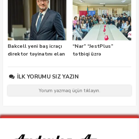
Bakcell yeni baş icraçı
“Nar” “JestPlus”
direktor təyinatını elan
tətbiqi üzrə
edib
maarifləndirici görüş
keçirdi
İLK YORUMU SIZ YAZIN
Yorum yazmaq üçün tıklayın.