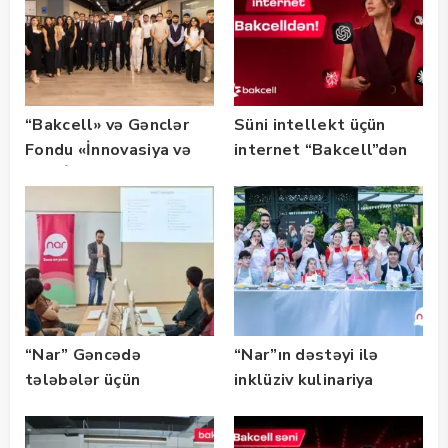
“Bakcell» və Gənclər
Süni intellekt üçün
Fondu «İnnovasiya və
internet “Bakcell”dən
Süni İntellekt» üzrə
təqaüd proqramının
qalibləri ilə görüş
keçirib
“Nar” Gəncədə
“Nar”ın dəstəyi ilə
tələbələr üçün
inklüziv kulinariya
marketinq və karyera
master-klası
təlimləri təşkil edib
keçirilib — Fotolar