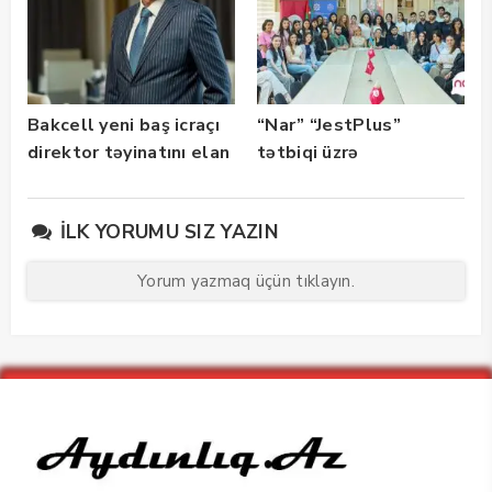
Bakcell yeni baş icraçı
“Nar” “JestPlus”
direktor təyinatını elan
tətbiqi üzrə
edib
maarifləndirici görüş
keçirdi
İLK YORUMU SIZ YAZIN
Yorum yazmaq üçün tıklayın.