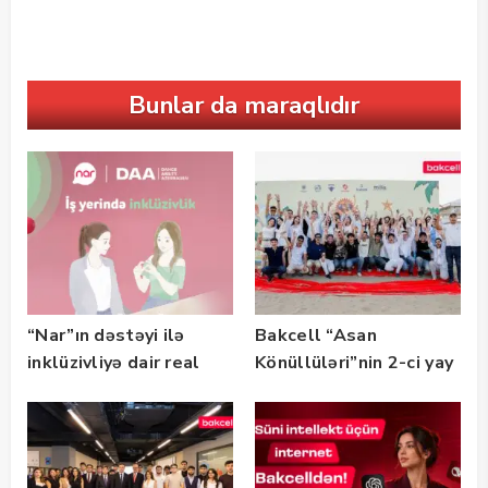
Bunlar da maraqlıdır
“Nar”ın dəstəyi ilə
Bakcell “Asan
inklüzivliyə dair real
Könüllüləri”nin 2-ci yay
həyat hekayələri
festivalının tərəfdaşı
təqdim edilir
olub — FOTO