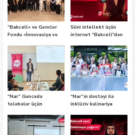
“Bakcell» və Gənclər
Süni intellekt üçün
Fondu «İnnovasiya və
internet “Bakcell”dən
Süni İntellekt» üzrə
təqaüd proqramının
qalibləri ilə görüş
keçirib
“Nar” Gəncədə
“Nar”ın dəstəyi ilə
tələbələr üçün
inklüziv kulinariya
marketinq və karyera
master-klası
təlimləri təşkil edib
keçirilib — Fotolar