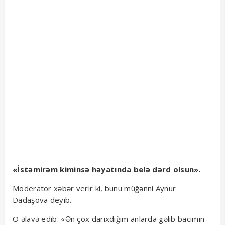
«İstəmirəm kiminsə həyatında belə dərd olsun».
Moderator xəbər verir ki, bunu müğənni Aynur
Dadaşova deyib.
O əlavə edib: «Ən çox darıxdığım anlarda gəlib bacımın