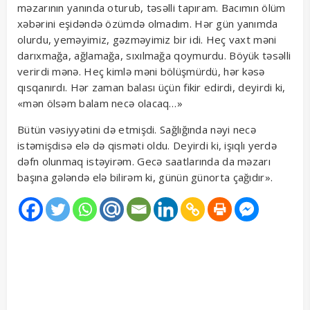
məzarının yanında oturub, təsəlli tapıram. Bacımın ölüm
xəbərini eşidəndə özümdə olmadım. Hər gün yanımda
olurdu, yeməyimiz, gəzməyimiz bir idi. Heç vaxt məni
darıxmağa, ağlamağa, sıxılmağa qoymurdu. Böyük təsəlli
verirdi mənə. Heç kimlə məni bölüşmürdü, hər kəsə
qısqanırdı. Hər zaman balası üçün fikir edirdi, deyirdi ki,
«mən ölsəm balam necə olacaq…»
Bütün vəsiyyətini də etmişdi. Sağlığında nəyi necə
istəmişdisə elə də qisməti oldu. Deyirdi ki, işıqlı yerdə
dəfn olunmaq istəyirəm. Gecə saatlarında da məzarı
başına gələndə elə bilirəm ki, günün günorta çağıdır».