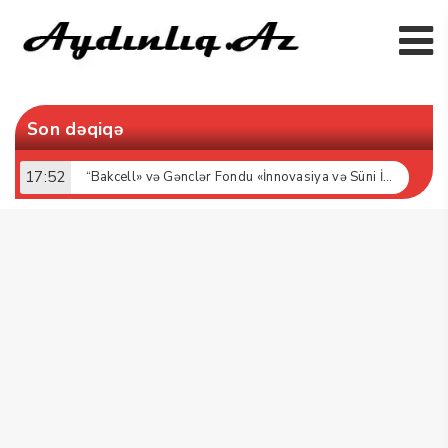
Son dəqiqə
17:52
“Bakcell» və Gənclər Fondu «İnnovasiya və Süni İntellekt» üzrə təqaüd proqramının qalibləri ilə görüş keçirib