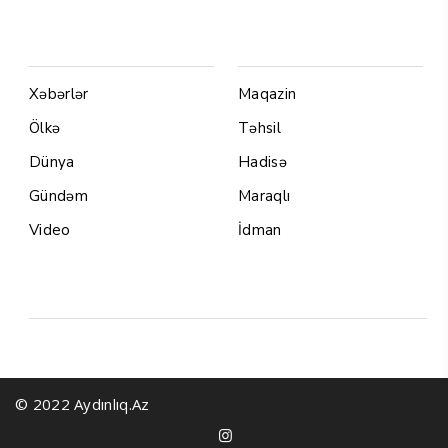
Menu1
Menu 2
Xəbərlər
Maqazin
Ölkə
Təhsil
Dünya
Hadisə
Gündəm
Maraqlı
Video
İdman
Yazarlar
© 2022 Aydınlıq.Az