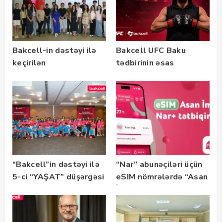
Bakcell-in dəstəyi ilə
Bakcell UFC Baku
keçirilən
tədbirinin əsas
“SummerStack
tərəfdaşıdır
Bootcamp” başladı
“Bakcell”in dəstəyi ilə
“Nar” abunəçiləri üçün
5-ci “YAŞAT” düşərgəsi
eSIM nömrələrdə “Asan
başlayıb
İmza” xidməti
istifadəyə verildi