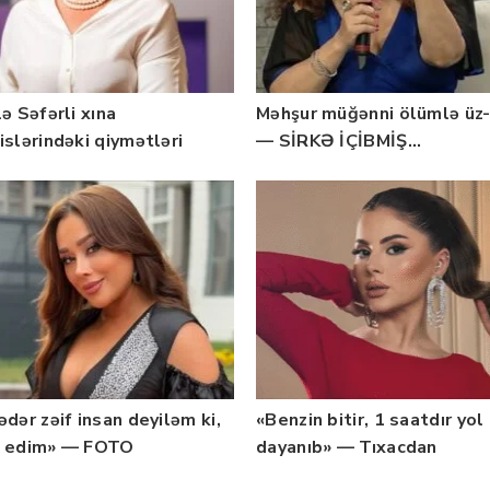
ə Səfərli xına
Məhşur müğənni ölümlə üz
islərindəki qiymətləri
— SİRKƏ İÇİBMİŞ…
ladı — 55 min
ədər zəif insan deyiləm ki,
«Benzin bitir, 1 saatdır yol
 edim» — FOTO
dayanıb» — Tıxacdan
şikayətləndi