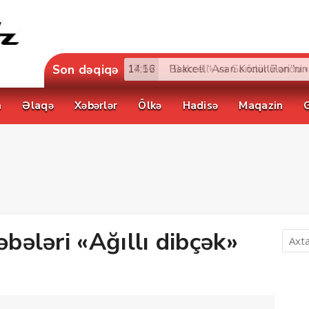
Son dəqiqə
17:52
a
Əlaqə
Xəbərlər
Ölkə
Hadisə
Maqazin
əbələri «Ağıllı dibçək»