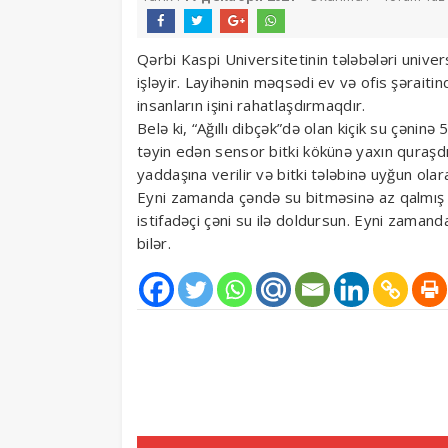
Qərbi Kaspi Universitetinin tələbələri univer
işləyir.
Layihənin məqsədi ev və ofis şəraitind
insanların işini rahatlaşdırmaqdır.
Belə ki, “Ağıllı dibçək”də olan kiçik su çəninə
təyin edən sensor bitki kökünə yaxın quraşdırıl
yaddaşına verilir və bitki tələbinə uyğun ol
Eyni zamanda çəndə su bitməsinə az qalmış dib
istifadəçi çəni su ilə doldursun. Eyni zaman
bilər.