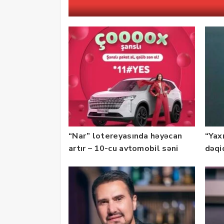
“Nar” lotereyasında həyəcan
“Yax
artır – 10-cu avtomobil səni
dəqi
gözləyir