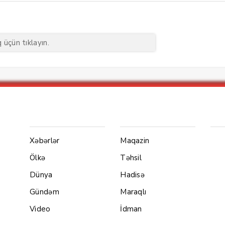
üçün tıklayın.
Menu1
Menu 2
Ya
Xəbərlər
Maqazin
Ölkə
Təhsil
Dünya
Hadisə
Gündəm
Maraqlı
Video
İdman