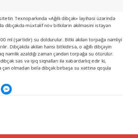
sitetin Texnoparkında «Ağıllı dibçək» layihəsi üzərində
ə dibçəkdə müxtəlif növ bitkilərin əkilməsini istəyən
 500 ml (şərtidir) su doldurulur. Bitki əkilən torpağa nəmliyi
ır. Dibçəkdə əkilən hansı bitkidirsə, o ağıllı dibçəyin
araq nəmlik azaldığı zaman çəndən torpağa su ötürülür.
çək səs və işıq siqnalları ilə xəbərdarlıq edir ki,
da çən olmadan belə dibçək birbaşa su xəttinə qoşula