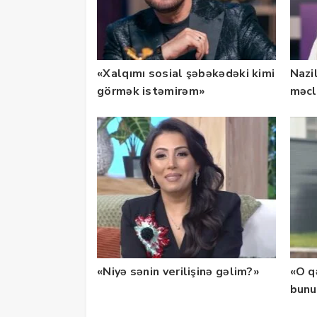
«Xalqımı sosial şəbəkədəki kimi
Nazil
görmək istəmirəm»
məcl
açıq
«Niyə sənin verilişinə gəlim?»
«O q
bunu