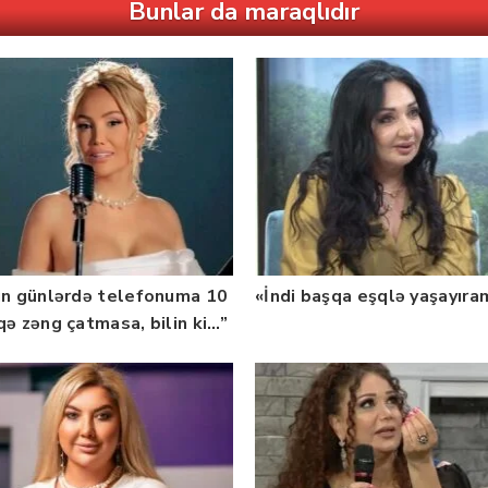
Bunlar da maraqlıdır
ın günlərdə telefonuma 10
«İndi başqa eşqlə yaşayıra
qə zəng çatmasa, bilin ki…”