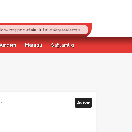
“Bakcell» və Gənclər Fondu «İnnovasiya və Süni İntellekt» üzrə təqaüd proqramının qalibləri ilə görüş keçirib
Gündəm
Maraqlı
Sağlamlıq