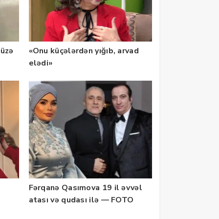
-üzə
«Onu küçələrdən yığıb, arvad
elədi»
Fərqanə Qasımova 19 il əvvəl
atası və qudası ilə — FOTO