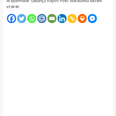
Araşdırmalar Sabunçu Rayon Polis İdarəsində davam
etdirilir.