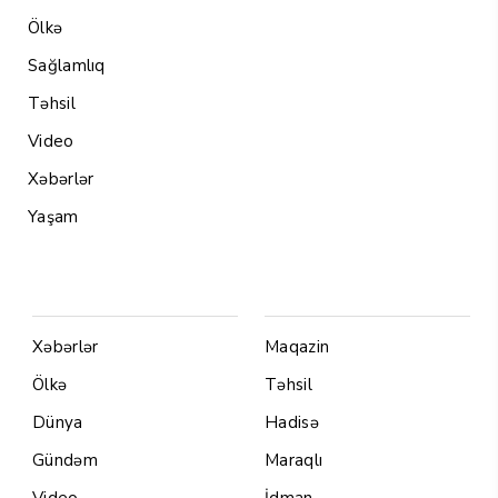
Ölkə
Sağlamlıq
Təhsil
Video
Xəbərlər
Yaşam
Menu1
Menu 2
Xəbərlər
Maqazin
Ölkə
Təhsil
Dünya
Hadisə
Gündəm
Maraqlı
Video
İdman