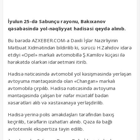
İyulun 25-də Sabunçu rayonu, Bakıxanov
qəsəbəsində yol-nəqliyyat hadisəsi qeydə alınıb.
Bu barədə AZXEBER.COM-a Daxili İşlər Nazirliyinin
Mətbuat Xidmətindən bildirilib ki, sürücü H.Zahidov idarə
etdiyi «Opel» markalı avtomobillə Ş.Kamilov küçəsi ilə
hərəkətdə olarkən idarəetməni itirib.
Hadisə nəticəsində avtomobil yol kəsişməsində yerləşən
avtoyuma məntəqəsində olan «Changan» markalı
avtomobilə çırpılıb. Hadisə nəticəsində avtoyuma
məntəqəsində çalışan bir nəfər müxtəlif bədən
xəsarətləri alıb və xəstəxanaya yerləşdirilib.
Hadisə yerinə polis əməkdaşları tərəfindən baxış
keçirilib, tərəflərin izahatları alınıb. Qəza ilə bağlı
avtotexniki ekspertiza təyin edilib.