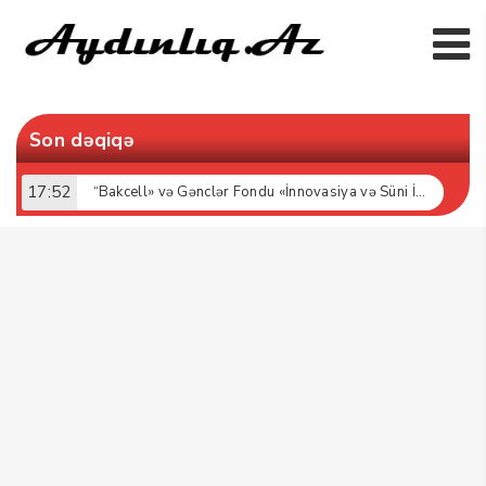
Son dəqiqə
17:52
“Bakcell» və Gənclər Fondu «İnnovasiya və Süni İntellekt» üzrə təqaüd proqramının qalibləri ilə görüş keçirib