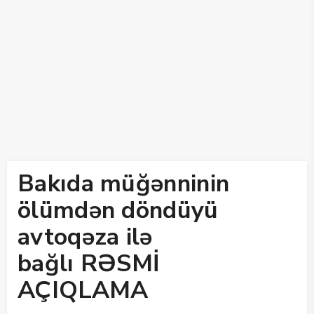
Bakıda müğənninin
ölümdən döndüyü
avtoqəza ilə
bağlı RƏSMİ
AÇIQLAMA