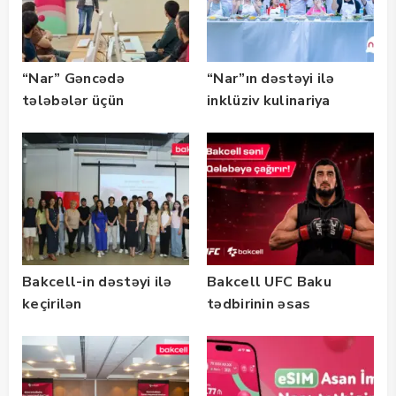
“Nar” Gəncədə
“Nar”ın dəstəyi ilə
tələbələr üçün
inklüziv kulinariya
marketinq və karyera
master-klası
təlimləri təşkil edib
keçirilib — Fotolar
Bakcell-in dəstəyi ilə
Bakcell UFC Baku
keçirilən
tədbirinin əsas
“SummerStack
tərəfdaşıdır
Bootcamp” başladı