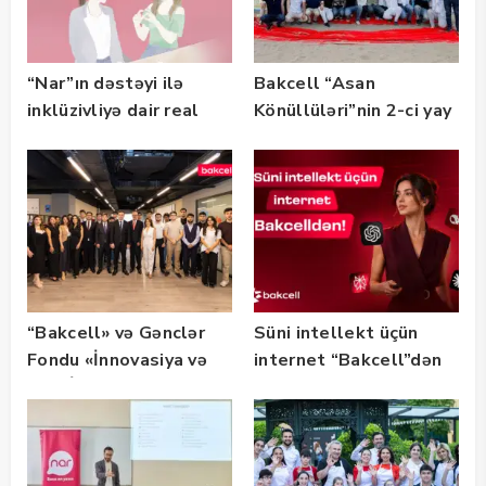
“Nar”ın dəstəyi ilə
Bakcell “Asan
inklüzivliyə dair real
Könüllüləri”nin 2-ci yay
həyat hekayələri
festivalının tərəfdaşı
təqdim edilir
olub — FOTO
“Bakcell» və Gənclər
Süni intellekt üçün
Fondu «İnnovasiya və
internet “Bakcell”dən
Süni İntellekt» üzrə
təqaüd proqramının
qalibləri ilə görüş
keçirib