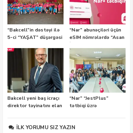
“Bakcell”in dəstəyi ilə
“Nar” abunəçiləri üçün
5-ci “YAŞAT” düşərgəsi
eSIM nömrələrdə “Asan
başlayıb
İmza” xidməti
istifadəyə verildi
Bakcell yeni baş icraçı
“Nar” “JestPlus”
direktor təyinatını elan
tətbiqi üzrə
edib
maarifləndirici görüş
keçirdi
İLK YORUMU SIZ YAZIN