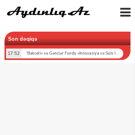
Son dəqiqə
17:52
“Bakcell» və Gənclər Fondu «İnnovasiya və Süni İntellekt» üzrə təqaüd proqramının qalibləri ilə görüş keçirib