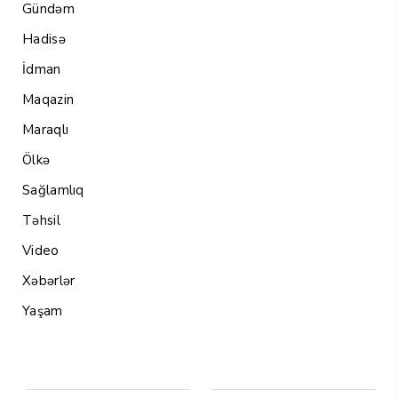
Gündəm
Hadisə
İdman
Maqazin
Maraqlı
Ölkə
Sağlamlıq
Təhsil
Video
Xəbərlər
Yaşam
Menu1
Menu 2