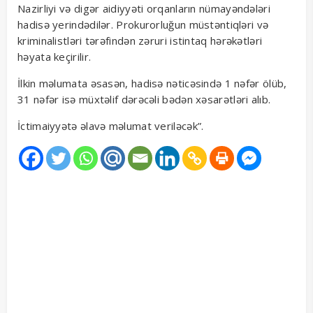
Nazirliyi və digər aidiyyəti orqanların nümayəndələri
hadisə yerindədilər. Prokurorluğun müstəntiqləri və
kriminalistləri tərəfindən zəruri istintaq hərəkətləri
həyata keçirilir.
İlkin məlumata əsasən, hadisə nəticəsində 1 nəfər ölüb,
31 nəfər isə müxtəlif dərəcəli bədən xəsarətləri alıb.
İctimaiyyətə əlavə məlumat veriləcək”.