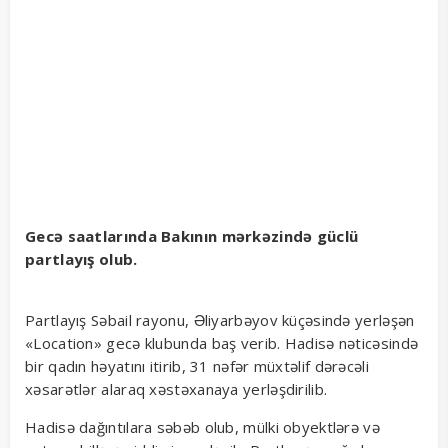
Gecə saatlarında Bakının mərkəzində güclü
partlayış olub.
Partlayış Səbail rayonu, Əliyarbəyov küçəsində yerləşən
«Location» gecə klubunda baş verib. Hadisə nəticəsində
bir qadın həyatını itirib, 31 nəfər müxtəlif dərəcəli
xəsarətlər alaraq xəstəxanaya yerləşdirilib.
Hadisə dağıntılara səbəb olub, mülki obyektlərə və