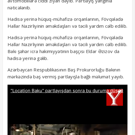
avtomobillərə ciddi ziyan dəyib. Partlayış yanğınla
nəticələnib.
Hadisə yerinə hüquq-mühafizə orqanlarının, Fövqəladə
Hallar Nazirliyinin əməkdaşları və təcili yardım cəlb edilib.
Hadisə yerinə hüquq-mühafizə orqanlarının, Fövqəladə
Hallar Nazirliyinin əməkdaşları və təcili yardım cəlb edilib.
Bakı şəhər icra hakimiyyətinin başçısı Eldar Əzizov da
hadisə yerinə gəlib.
Azərbaycan Respublikasının Baş Prokurorluğu Bakının
mərkəzində baş vermiş partlayışla bağlı məlumat yayıb.