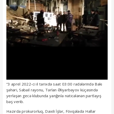
“3 aprel 2022-ci il tarixdə saat 03:00 radələrində Bakı
şəhəri, Səbail rayonu, Tərlan Əliyarbəyov küçəsində
yerləşən gecə klubunda yanğınla nəticələnən partlayış
baş verib.
Hazırda prokurorluq, Daxili İşlər, Fövqəladə Hallar