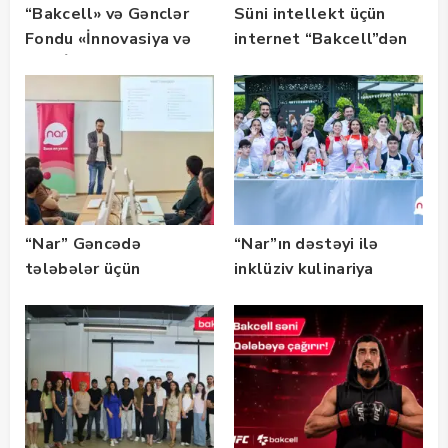
“Bakcell» və Gənclər
Süni intellekt üçün
Fondu «İnnovasiya və
internet “Bakcell”dən
Süni İntellekt» üzrə
təqaüd proqramının
qalibləri ilə görüş
keçirib
“Nar” Gəncədə
“Nar”ın dəstəyi ilə
tələbələr üçün
inklüziv kulinariya
marketinq və karyera
master-klası
təlimləri təşkil edib
keçirilib — Fotolar