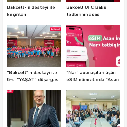
Bakcell-in dəstəyi ilə
Bakcell UFC Baku
keçirilən
tədbirinin əsas
“SummerStack
tərəfdaşıdır
Bootcamp” başladı
“Bakcell”in dəstəyi ilə
“Nar” abunəçiləri üçün
5-ci “YAŞAT” düşərgəsi
eSIM nömrələrdə “Asan
başlayıb
İmza” xidməti
istifadəyə verildi