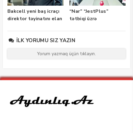
Bakcell yeni baş icraçı
“Nar” “JestPlus”
direktor təyinatını elan
tətbiqi üzrə
edib
maarifləndirici görüş
keçirdi
İLK YORUMU SIZ YAZIN
Yorum yazmaq üçün tıklayın.