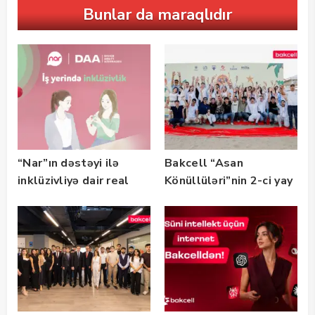
Bunlar da maraqlıdır
“Nar”ın dəstəyi ilə
Bakcell “Asan
inklüzivliyə dair real
Könüllüləri”nin 2-ci yay
həyat hekayələri
festivalının tərəfdaşı
təqdim edilir
olub — FOTO