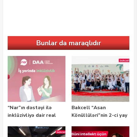
Bunlar da maraqlıdır
“Nar”ın dəstəyi ilə
Bakcell “Asan
inklüzivliyə dair real
Könüllüləri”nin 2-ci yay
həyat hekayələri
festivalının tərəfdaşı
təqdim edilir
olub — FOTO