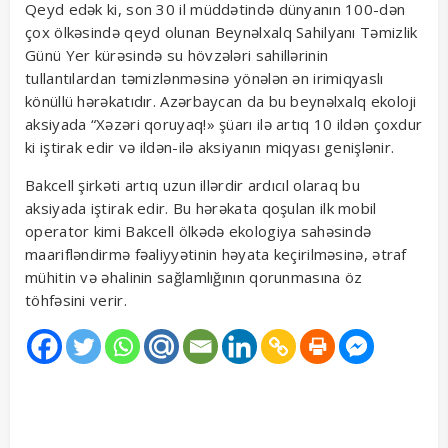
Qeyd edək ki, son 30 il müddətində dünyanın 100-dən
çox ölkəsində qeyd olunan Beynəlxalq Sahilyanı Təmizlik
Günü Yer kürəsində su hövzələri sahillərinin
tullantılardan təmizlənməsinə yönələn ən irimiqyaslı
könüllü hərəkatıdır. Azərbaycan da bu beynəlxalq ekoloji
aksiyada “Xəzəri qoruyaq!» şüarı ilə artıq 10 ildən çoxdur
ki iştirak edir və ildən-ilə aksiyanın miqyası genişlənir.
Bakcell şirkəti artıq uzun illərdir ardıcıl olaraq bu
aksiyada iştirak edir. Bu hərəkata qoşulan ilk mobil
operator kimi Bakcell ölkədə ekologiya sahəsində
maarifləndirmə fəaliyyətinin həyata keçirilməsinə, ətraf
mühitin və əhalinin sağlamlığının qorunmasına öz
töhfəsini verir.