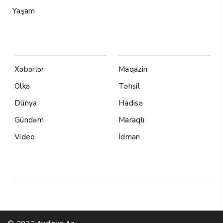
Yaşam
Menu1
Menu 2
Xəbərlər
Maqazin
Ölkə
Təhsil
Dünya
Hadisə
Gündəm
Maraqlı
Video
İdman
Yazarlar