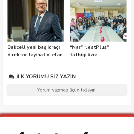
istifadəyə verildi
Bakcell yeni baş icraçı
“Nar” “JestPlus”
direktor təyinatını elan
tətbiqi üzrə
edib
maarifləndirici görüş
keçirdi
İLK YORUMU SIZ YAZIN
Yorum yazmaq üçün tıklayın.