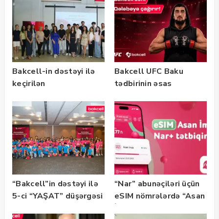
Bakcell-in dəstəyi ilə
Bakcell UFC Baku
keçirilən
tədbirinin əsas
“SummerStack
tərəfdaşıdır
Bootcamp” başladı
“Bakcell”in dəstəyi ilə
“Nar” abunəçiləri üçün
5-ci “YAŞAT” düşərgəsi
eSIM nömrələrdə “Asan
başlayıb
İmza” xidməti