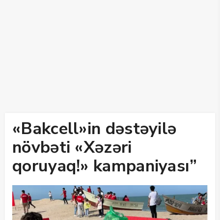
«Bakcell»in dəstəyilə
növbəti «Xəzəri
qoruyaq!» kampaniyası”