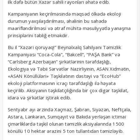
ilk dəfə bütün Xəzər sahili rayonları əhatə edib.
Kampaniyanın keçirilməsində məqsəd ölkədə ekoloji
durumun yaxşılaşdırılması, əhalinin bu sahədə
maarifləndirilməsi və ətraf mühitə məsuliyyətlə yanaşma
prinsiplərini təbliğ etməkdir.
Bu il “Xəzəri qoruyaq!” Beynəlxalq Sahilyanı Təmizlik
Kampaniyası “Coca-Cola”, “Bakcell”, “PAŞA Bank” və
“Carlsberg Azerbaijan” şirkətlərinin tərəfdaşlığı,
Ekologiya və Təbii Sərvətlər Nazirliyinin, ASAN Xidmətin,
«ASAN Könüllüləri» Təşkilatının dəstəyi və “EcoHub”
ekoloji platformasının icraçı tərəfdaşlığı ilə həyata
keçirilib. Aksiyanın təşkilatçılığında bir çox digər təşkilat,
idarə və şirkətlər iştirak edib.
Sentyabr ayı ərzində Xaçmaz, Şabran, Siyəzən, Neftçala,
Astara, Lənkəran, Sumqayıt və Bakıda yerləşən ictimai
çimərliklərdə təşkil olunan təmizlik aksiyalarında 1500
könüllü 10 hektar ərazini 5 ton tullantıdan təmizləyib.