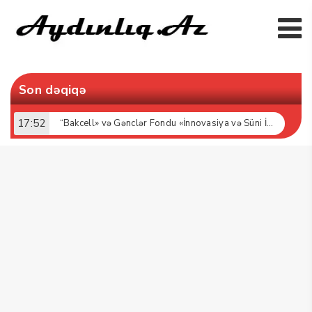
Son dəqiqə
17:52
“Bakcell» və Gənclər Fondu «İnnovasiya və Süni İntellekt» üzrə təqaüd proqramının qalibləri ilə görüş keçirib