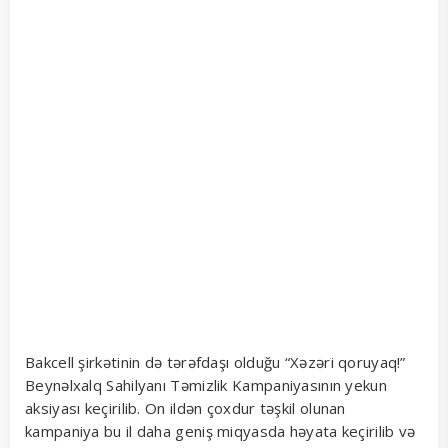
Bakcell şirkətinin də tərəfdaşı olduğu “Xəzəri qoruyaq!”
Beynəlxalq Sahilyanı Təmizlik Kampaniyasının yekun
aksiyası keçirilib. On ildən çoxdur təşkil olunan
kampaniya bu il daha geniş miqyasda həyata keçirilib və