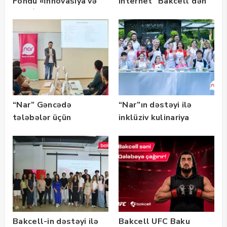
Fondu «İnnovasiya və
internet “Bakcell”dən
Süni İntellekt» üzrə
təqaüd proqramının
qalibləri ilə görüş
keçirib
“Nar” Gəncədə
“Nar”ın dəstəyi ilə
tələbələr üçün
inklüziv kulinariya
marketinq və karyera
master-klası
təlimləri təşkil edib
keçirilib — Fotolar
Bakcell-in dəstəyi ilə
Bakcell UFC Baku