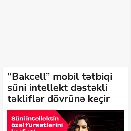
“Bakcell” mobil tətbiqi
süni intellekt dəstəkli
təkliflər dövrünə keçir