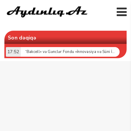
Son dəqiqə
17:52
“Bakcell» və Gənclər Fondu «İnnovasiya və Süni İntellekt» üzrə təqaüd proqramının qalibləri ilə görüş keçirib