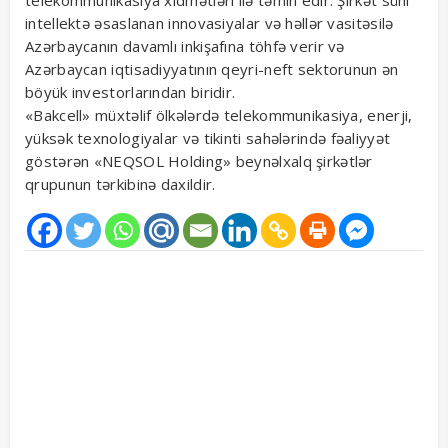
telekommunikasiya xidmətləri ilə təmin edir. Şirkət süni
intellektə əsaslanan innovasiyalar və həllər vasitəsilə
Azərbaycanın davamlı inkişafına töhfə verir və
Azərbaycan iqtisadiyyatının qeyri-neft sektorunun ən
böyük investorlarından biridir.
«Bakcell» müxtəlif ölkələrdə telekommunikasiya, enerji,
yüksək texnologiyalar və tikinti sahələrində fəaliyyət
göstərən «NEQSOL Holding» beynəlxalq şirkətlər
qrupunun tərkibinə daxildir.