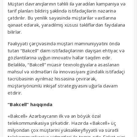
Müştəri davranışlarının təhlili ilə yaradılan kampaniya və
tarif planları bildiriş şəklində istifadəçilərin nəzərinə
çatdırılır. Bu yenilik sayəsində müştərilər vaxtlarına
qənaət edərək, yaradılmış xüsusi təkliflərdən faydalana
bilirlər.
Fəaliyyəti çərçivəsində müştəri məmnuniyyətini öndə
tutan “Bakcell” daim istifadəçilərinin dəyişən ehtiyac və
gözləntilərinə uyğun innovativ həllər təqdim edir.
Beləliklə, “Bakcell” müasir texnologiyalara əsaslanan
məhsul və xidmətləri ilə innovasiyanı gündəlik istifadəçi
təcrübəsinin ayrılmaz hissəsinə çevirərək,
müştəriyönümlü inkişaf strategiyasını uğurla davam
etdirir.
“
Bakcell
”
haqqında
«Bakcell» Azərbaycanın ilk və ən böyük özəl
telekommunikasiya şirkətidir. Hazırda «Bakcell» üç
milyondan çox müştərini yüksəkkeyfiyyətli və sürətli