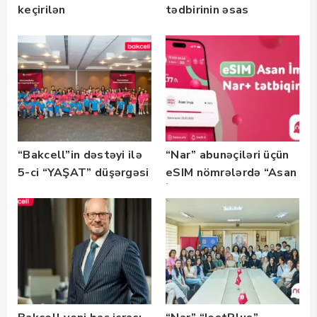
keçirilən
tədbirinin əsas
“SummerStack
tərəfdaşıdır
Bootcamp” başladı
“Bakcell”in dəstəyi ilə
“Nar” abunəçiləri üçün
5-ci “YAŞAT” düşərgəsi
eSIM nömrələrdə “Asan
başlayıb
İmza” xidməti
istifadəyə verildi