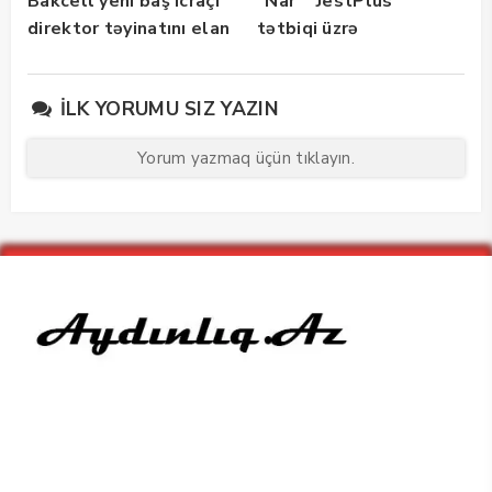
Bakcell yeni baş icraçı
“Nar” “JestPlus”
direktor təyinatını elan
tətbiqi üzrə
edib
maarifləndirici görüş
keçirdi
İLK YORUMU SIZ YAZIN
Yorum yazmaq üçün tıklayın.