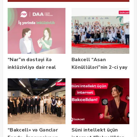
“Nar”ın dəstəyi ilə
Bakcell “Asan
inklüzivliyə dair real
Könüllüləri”nin 2-ci yay
həyat hekayələri
festivalının tərəfdaşı
təqdim edilir
olub — FOTO
“Bakcell» və Gənclər
Süni intellekt üçün