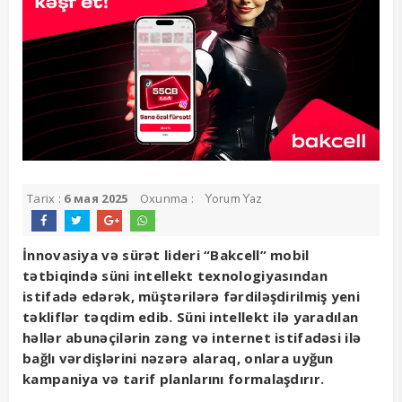
Tarix :
6 мая 2025
Oxunma :
Yorum Yaz
İnnovasiya və sürət lideri “Bakcell” mobil
tətbiqində süni intellekt texnologiyasından
istifadə edərək, müştərilərə fərdiləşdirilmiş yeni
təkliflər təqdim edib. Süni intellekt ilə yaradılan
həllər abunəçilərin zəng və internet istifadəsi ilə
bağlı vərdişlərini nəzərə alaraq, onlara uyğun
kampaniya və tarif planlarını formalaşdırır.