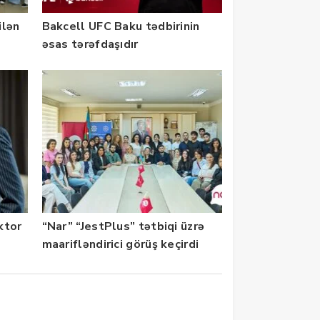
ilən
Bakcell UFC Baku tədbirinin
əsas tərəfdaşıdır
ektor
“Nar” “JestPlus” tətbiqi üzrə
maarifləndirici görüş keçirdi