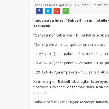
Tarix :
14 октября 2025
Oxunma :
Yorum Yaz
İnnovasiya lideri “Bakcell”in süni intel
seçiləcək.
“Qafqazinfo” xəbər verir ki, bu həftə növbəti
“Şans” paketini al və qaliblər sırasına qoşul:
• 1 AZN-lik “Şans” paketi – 3 şans + 10 şə
• 5 AZN-lik “Şans” paketi – 25 şans + 100
• 20 AZN-lik “Şans” paketi – 150 şans + 4
Xatırladaq ki, “Bakcell” abunəçiləri lotereya
“Porsche Cayenne” qazanmaq şansı əldə edirl
qazanıb.
Daha ətraflı məlumat üçün:
lotereya.bakcel