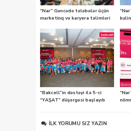
“Nar” Gəncədə tələbələr üçün
“Nar”
marketinq və karyera təlimləri
kuli
təşkil edib
keçi
“Bakcell”in dəstəyi ilə 5-ci
“Nar
“YAŞAT” düşərgəsi başlayıb
nömr
xidmə
İLK YORUMU SIZ YAZIN