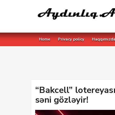
Home
Privacy policy
Haqqımızd
“Bakcell” lotereyas
səni gözləyir!