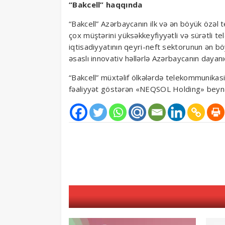
“Bakcell” haqqında
“Bakcell” Azərbaycanın ilk və ən böyük özəl 
çox müştərini yüksəkkeyfiyyətli və sürətli te
iqtisadiyyatının qeyri-neft sektorunun ən böy
əsaslı innovativ həllərlə Azərbaycanın dayanıql
“Bakcell” müxtəlif ölkələrdə telekommunikasiy
fəaliyyət göstərən «NEQSOL Holding» beynəlx