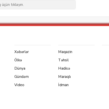
üçün tıklayın.
Menu1
Menu 2
Ya
Xəbərlər
Maqazin
Ölkə
Təhsil
Dünya
Hadisə
Gündəm
Maraqlı
Video
İdman