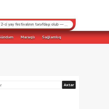
“Bakcell» və Gənclər Fondu «İnnovasiya və Süni İntellekt» üzrə təqaüd proqramının qalibləri ilə görüş keçirib
Gündəm
Maraqlı
Sağlamlıq