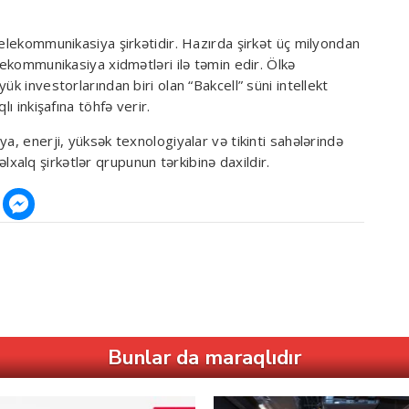
telekommunikasiya şirkətidir. Hazırda şirkət üç milyondan
lekommunikasiya xidmətləri ilə təmin edir. Ölkə
ük investorlarından biri olan “Bakcell” süni intellekt
ı inkişafına töhfə verir.
a, enerji, yüksək texnologiyalar və tikinti sahələrində
alq şirkətlər qrupunun tərkibinə daxildir.
Bunlar da maraqlıdır