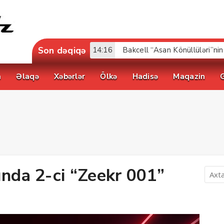
Son dəqiqə
17:52
a
Əlaqə
Xəbərlər
Ölkə
Hadisə
Maqazin
ında 2-ci “Zeekr 001”