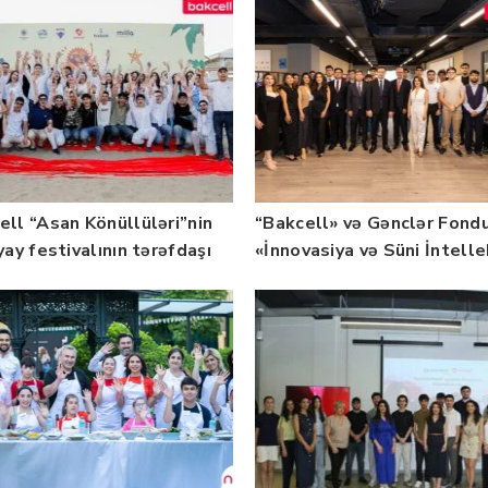
ell “Asan Könüllüləri”nin
“Bakcell» və Gənclər Fond
yay festivalının tərəfdaşı
«İnnovasiya və Süni İntell
b — FOTO
üzrə təqaüd proqramının
qalibləri ilə görüş keçirib