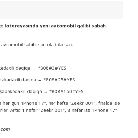
lekt lotereyasında yeni avtomobil qalibi sabah
 avtomobil sahibi sən ola bilərsən.
bəkədaxili dəqiqə → *808#3#YES
 şəbəkədaxili dəqiqə → *808#25#YES
00 şəbəkədaxili dəqiqə → *808#150#YES
da hər gün “iPhone 17”, hər həftə “Zeekr 001”, finalda isə
ər. Artıq 1 nəfər “Zeekr 001”, 8 nəfər isə “iPhone 17”
l.com