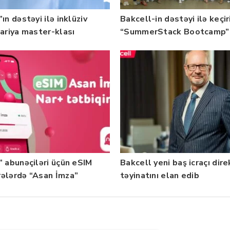
ın dəstəyi ilə inklüziv
Bakcell-in dəstəyi ilə keçir
nariya master-klası
“SummerStack Bootcamp”
rilib — Fotolar
başladı
” abunəçiləri üçün eSIM
Bakcell yeni baş icraçı dir
ələrdə “Asan İmza”
təyinatını elan edib
ti istifadəyə verildi