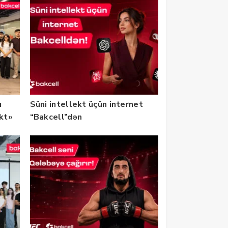
u
Süni intellekt üçün internet
ekt»
“Bakcell”dən