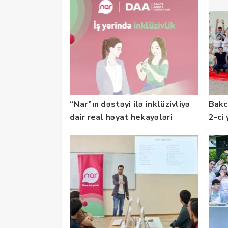
“Nar”ın dəstəyi ilə inklüzivliyə
Bakc
dair real həyat hekayələri
2-ci 
təqdim edilir
olu