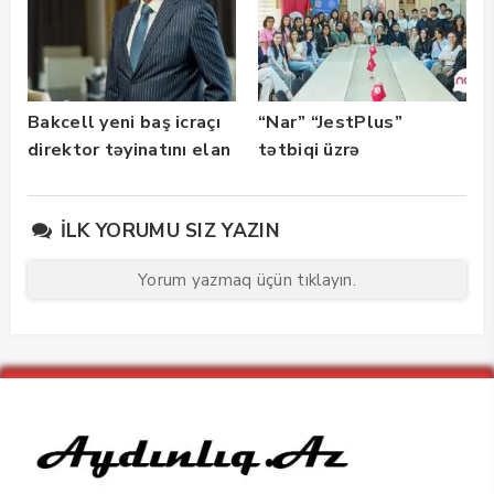
Bakcell yeni baş icraçı
“Nar” “JestPlus”
direktor təyinatını elan
tətbiqi üzrə
edib
maarifləndirici görüş
keçirdi
İLK YORUMU SIZ YAZIN
Yorum yazmaq üçün tıklayın.