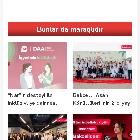
Bunlar da maraqlıdır
“Nar”ın dəstəyi ilə
Bakcell “Asan
inklüzivliyə dair real
Könüllüləri”nin 2-ci yay
həyat hekayələri
festivalının tərəfdaşı
təqdim edilir
olub — FOTO