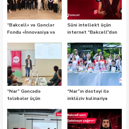
“Bakcell» və Gənclər
Süni intellekt üçün
Fondu «İnnovasiya və
internet “Bakcell”dən
Süni İntellekt» üzrə
təqaüd proqramının
qalibləri ilə görüş
keçirib
“Nar” Gəncədə
“Nar”ın dəstəyi ilə
tələbələr üçün
inklüziv kulinariya
marketinq və karyera
master-klası
təlimləri təşkil edib
keçirilib — Fotolar