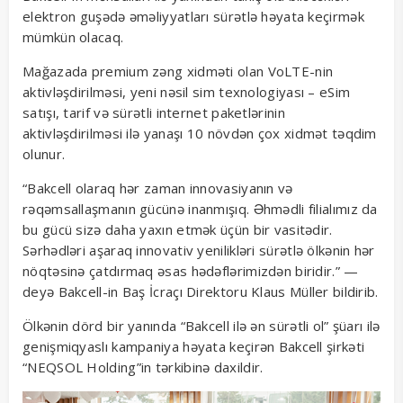
elektron guşədə əməliyyatları sürətlə həyata keçirmək
mümkün olacaq.
Mağazada premium zəng xidməti olan VoLTE-nin
aktivləşdirilməsi, yeni nəsil sim texnologiyası – eSim
satışı, tarif və sürətli internet paketlərinin
aktivləşdirilməsi ilə yanaşı 10 növdən çox xidmət təqdim
olunur.
“Bakcell olaraq hər zaman innovasiyanın və
rəqəmsallaşmanın gücünə inanmışıq. Əhmədli filialımız da
bu gücü sizə daha yaxın etmək üçün bir vasitədir.
Sərhədləri aşaraq innovativ yenilikləri sürətlə ölkənin hər
nöqtəsinə çatdırmaq əsas hədəflərimizdən biridir.” —
deyə Bakcell-in Baş İcraçı Direktoru Klaus Müller bildirib.
Ölkənin dörd bir yanında “Bakcell ilə ən sürətli ol” şüarı ilə
genişmiqyaslı kampaniya həyata keçirən Bakcell şirkəti
“NEQSOL Holding”in tərkibinə daxildir.