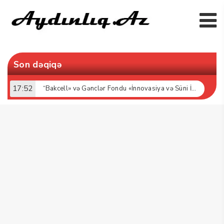
Son dəqiqə
17:52
“Bakcell» və Gənclər Fondu «İnnovasiya və Süni İntellekt» üzrə təqaüd proqramının qalibləri ilə görüş keçirib