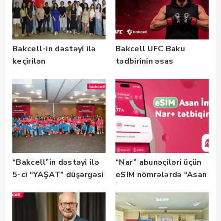
Bakcell-in dəstəyi ilə
Bakcell UFC Baku
keçirilən
tədbirinin əsas
“SummerStack
tərəfdaşıdır
Bootcamp” başladı
“Bakcell”in dəstəyi ilə
“Nar” abunəçiləri üçün
5-ci “YAŞAT” düşərgəsi
eSIM nömrələrdə “Asan
başlayıb
İmza” xidməti
istifadəyə verildi