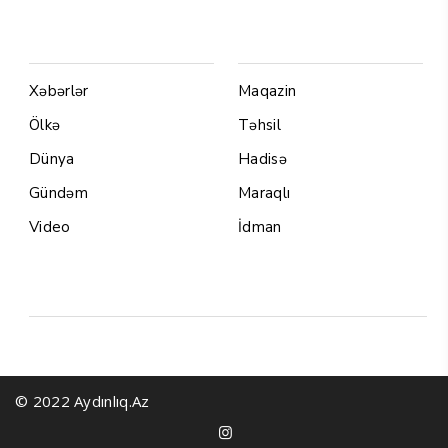
Menu1
Menu 2
Xəbərlər
Maqazin
Ölkə
Təhsil
Dünya
Hadisə
Gündəm
Maraqlı
Video
İdman
Yazarlar
© 2022 Aydınlıq.Az