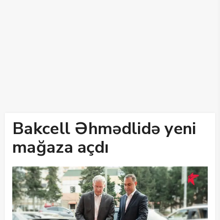
Bakcell Əhmədlidə yeni
mağaza açdı