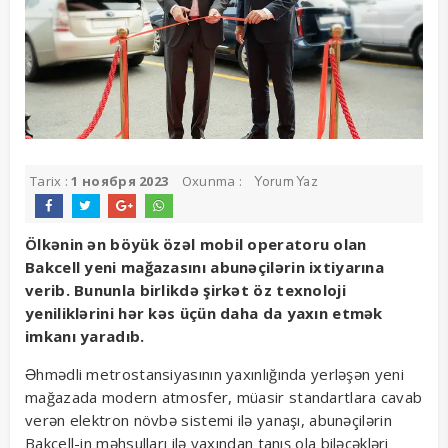
Tarix :
1 ноября 2023
Oxunma :
Yorum Yaz
Ölkənin ən böyük özəl mobil operatoru olan
Bakcell yeni mağazasını abunəçilərin ixtiyarına
verib. Bununla birlikdə şirkət öz texnoloji
yeniliklərini hər kəs üçün daha da yaxın etmək
imkanı yaradıb.
Əhmədli metrostansiyasının yaxınlığında yerləşən yeni
mağazada modern atmosfer, müasir standartlara cavab
verən elektron növbə sistemi ilə yanaşı, abunəçilərin
Bakcell-in məhsulları ilə yaxından tanış ola biləcəkləri