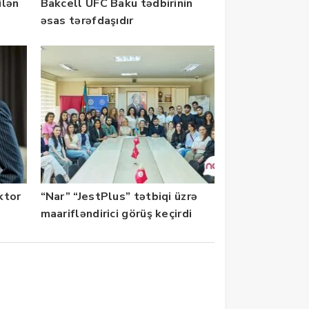
ilən
Bakcell UFC Baku tədbirinin
əsas tərəfdaşıdır
ektor
“Nar” “JestPlus” tətbiqi üzrə
maarifləndirici görüş keçirdi