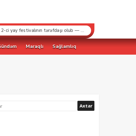
“Bakcell» və Gənclər Fondu «İnnovasiya və Süni İntellekt» üzrə təqaüd proqramının qalibləri ilə görüş keçirib
Gündəm
Maraqlı
Sağlamlıq