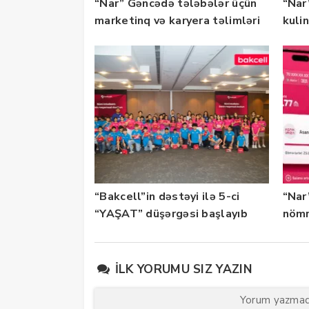
“Nar” Gəncədə tələbələr üçün
“Nar”
marketinq və karyera təlimləri
kuli
təşkil edib
keçi
“Bakcell”in dəstəyi ilə 5-ci
“Nar
“YAŞAT” düşərgəsi başlayıb
nömr
xidmə
İLK YORUMU SIZ YAZIN
Yorum yazmaq 