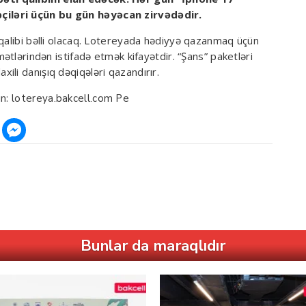
çiləri üçün bu gün həyəcan zirvədədir.
 qalibi bəlli olacaq. Lotereyada hədiyyə qazanmaq üçün
mətlərindən istifadə etmək kifayətdir. “Şans” paketləri
li danışıq dəqiqələri qazandırır.
ün:
lotereya.bakcell.com
Pe
Bunlar da maraqlıdır