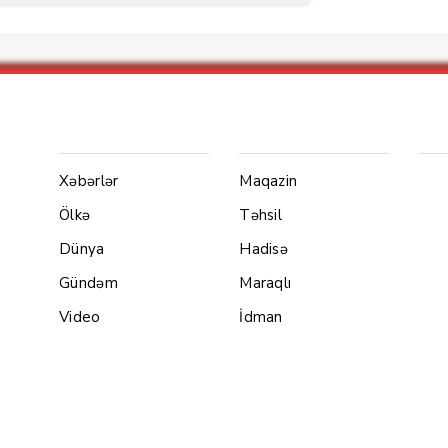
Menu1
Menu 2
Ya
Xəbərlər
Maqazin
Ölkə
Təhsil
Dünya
Hadisə
Gündəm
Maraqlı
Video
İdman