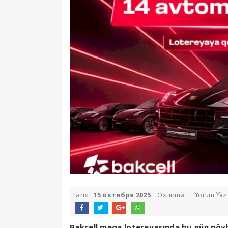
Tarix :
15 октября 2025
Oxunma :
Yorum Yaz
Bakcell meqa lotereyasında bu gün növbə