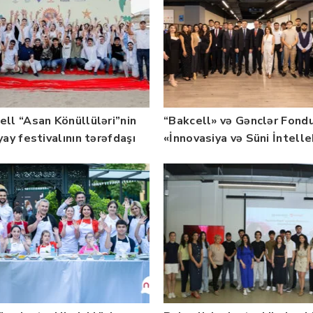
ell “Asan Könüllüləri”nin
“Bakcell» və Gənclər Fond
yay festivalının tərəfdaşı
«İnnovasiya və Süni İntell
b — FOTO
üzrə təqaüd proqramının
qalibləri ilə görüş keçirib