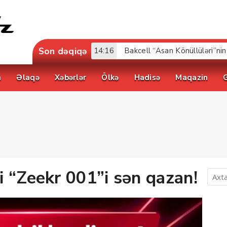
Son dəqiqə
17:52
a
Əlaqə
Xəbərlər
Ölkə
Hadisə
Maqazin
 “Zeekr 001”i sən qazan!