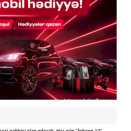
ti qalibini elan edəcək. Hər gün “İphone 17”