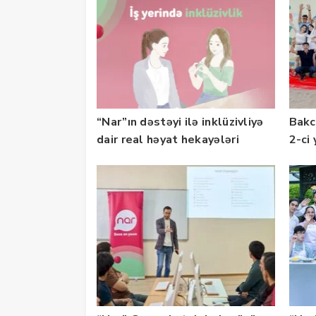
“Nar”ın dəstəyi ilə inklüzivliyə
Bakc
dair real həyat hekayələri
2-ci 
təqdim edilir
olu