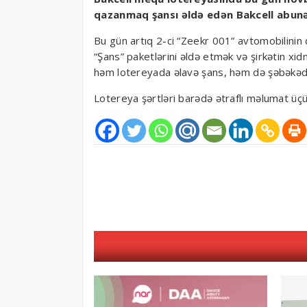
qazanmaq şansı əldə edən Bakcell abunə
Bu gün artıq 2-ci “Zeekr 001” avtomobilinin
“Şans” paketlərini əldə etmək və şirkətin xid
həm lotereyada əlavə şans, həm də şəbəkədaxi
Lotereya şərtləri barədə ətraflı məlumat üç