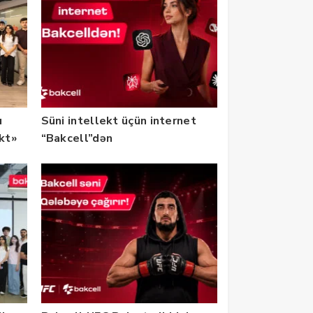
u
Süni intellekt üçün internet
ekt»
“Bakcell”dən