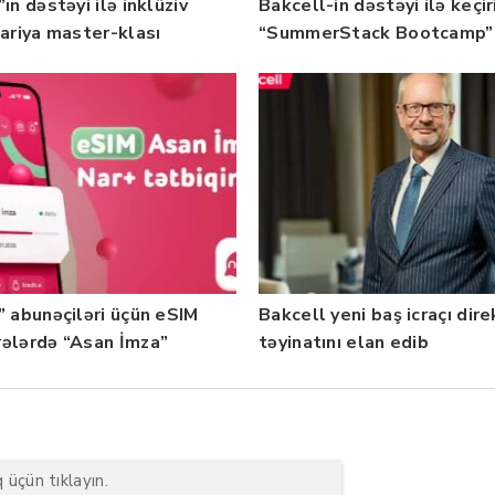
ın dəstəyi ilə inklüziv
Bakcell-in dəstəyi ilə keçir
nariya master-klası
“SummerStack Bootcamp”
rilib — Fotolar
başladı
” abunəçiləri üçün eSIM
Bakcell yeni baş icraçı dir
ələrdə “Asan İmza”
təyinatını elan edib
ti istifadəyə verildi
üçün tıklayın.