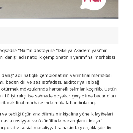
əqsədilə “Nar”ın dəstəyi ilə “Diksiya Akademiyası”nın
ni danış” adlı natiqlik çempionatının yarımfinal mərhələsi
i danış” adlı natiqlik çempionatının yarımfinal mərhələsi
 bədən dili və səs istifadəsi, auditoriya ilə bağ
türmək mövzularında hərtərəfli təlimlər keçirilib. Üstün
ən 10 iştirakçı isə səhnədə peşəkar çıxış etmə bacarıqları
iriləcək final mərhələsində mükafatlandırılacaq.
 təbliği üçün ana dilimizin inkişafına yönəlik layihələri
 nəslə ünsiyyət və özünüifadə bacarıqlarını inkişaf
orporativ sosial məsuliyyət sahəsində gerçəkləşdirdiyi