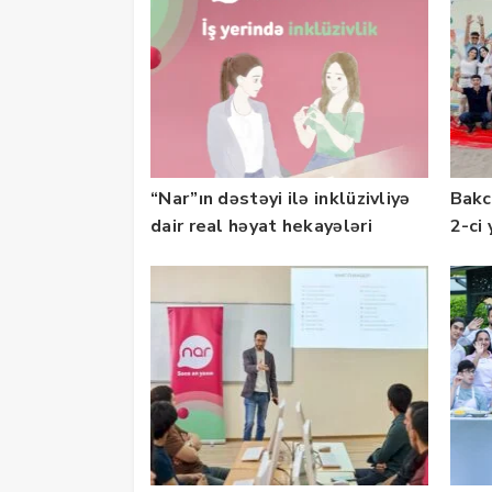
“Nar”ın dəstəyi ilə inklüzivliyə
Bakc
dair real həyat hekayələri
2-ci 
təqdim edilir
olu