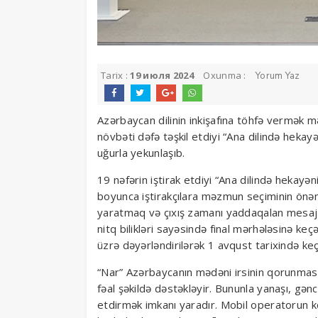
Tarix :
19 июля 2024
Oxunma :
Yorum Yaz
Azərbaycan dilinin inkişafına töhfə vermək m
növbəti dəfə təşkil etdiyi “Ana dilində hekayə
uğurla yekunlaşıb.
19 nəfərin iştirak etdiyi “Ana dilində hekayən
boyunca iştirakçılara məzmun seçiminin önəmi,
yaratmaq və çıxış zamanı yaddaqalan mesaj ö
nitq bilikləri sayəsində final mərhələsinə keç
üzrə dəyərləndirilərək 1 avqust tarixində keç
“Nar” Azərbaycanın mədəni irsinin qorunması və
fəal şəkildə dəstəkləyir. Bununla yanaşı, gənc
etdirmək imkanı yaradır. Mobil operatorun k