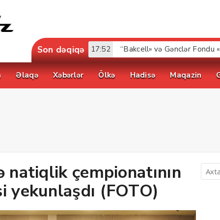
Son dəqiqə
17:52
a
Əlaqə
Xəbərlər
Ölkə
Hadisə
Maqazin
ə natiqlik çempionatının
si yekunlaşdı (FOTO)