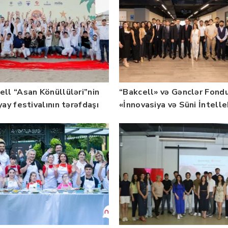
ell “Asan Könüllüləri”nin
“Bakcell» və Gənclər Fond
yay festivalının tərəfdaşı
«İnnovasiya və Süni İntell
b — FOTO
üzrə təqaüd proqramının
qalibləri ilə görüş keçirib