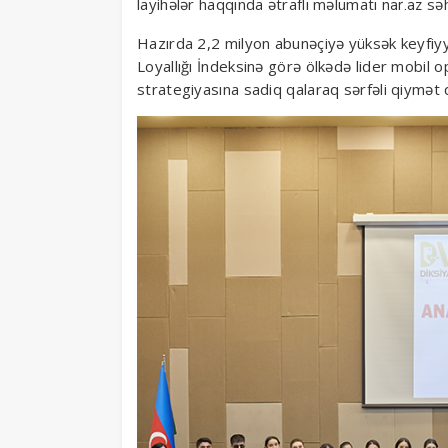
layihələr haqqında ətraflı məlumatı
səh
nar.az
Hazırda 2,2 milyon abunəçiyə yüksək keyfiyyə
Loyallığı İndeksinə görə ölkədə lider mobil
strategiyasına sadiq qalaraq sərfəli qiymət 