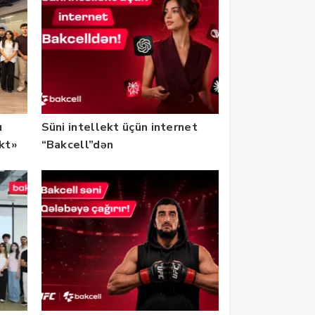
u
Süni intellekt üçün internet
ekt»
“Bakcell”dən