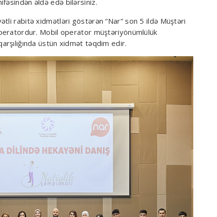
ifəsindən əldə edə bilərsiniz.
tli rabitə xidmətləri göstərən “Nar” son 5 ildə Müştəri
 operatordur. Mobil operator müştəriyönümlülük
qarşılığında üstün xidmət təqdim edir.