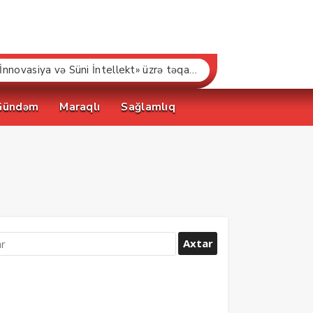
“Bakcell» və Gənclər Fondu «İnnovasiya və Süni İntellekt» üzrə təqaüd proqramının qalibləri ilə görüş keçirib
Gündəm
Maraqlı
Sağlamlıq