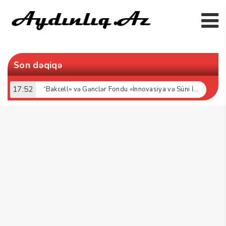
Son dəqiqə
17:52
“Bakcell» və Gənclər Fondu «İnnovasiya və Süni İntellekt» üzrə təqaüd proqramının qalibləri ilə görüş keçirib