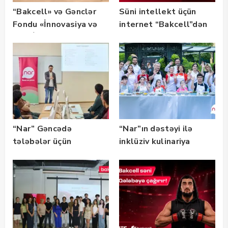
“Bakcell» və Gənclər
Süni intellekt üçün
Fondu «İnnovasiya və
internet “Bakcell”dən
Süni İntellekt» üzrə
təqaüd proqramının
qalibləri ilə görüş
keçirib
“Nar” Gəncədə
“Nar”ın dəstəyi ilə
tələbələr üçün
inklüziv kulinariya
marketinq və karyera
master-klası
təlimləri təşkil edib
keçirilib — Fotolar