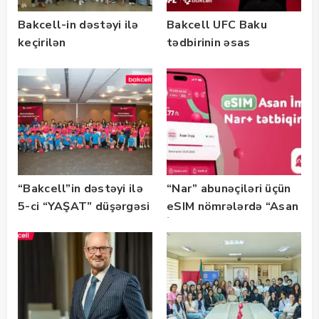
Bakcell-in dəstəyi ilə
Bakcell UFC Baku
keçirilən
tədbirinin əsas
“SummerStack
tərəfdaşıdır
Bootcamp” başladı
“Bakcell”in dəstəyi ilə
“Nar” abunəçiləri üçün
5-ci “YAŞAT” düşərgəsi
eSIM nömrələrdə “Asan
başlayıb
İmza” xidməti
istifadəyə verildi