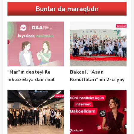
Bunlar da maraqlıdır
“Nar”ın dəstəyi ilə
Bakcell “Asan
inklüzivliyə dair real
Könüllüləri”nin 2-ci yay
həyat hekayələri
festivalının tərəfdaşı
təqdim edilir
olub — FOTO