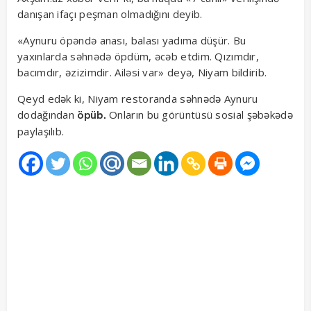
danışan ifaçı peşman olmadığını deyib.
«Aynuru öpəndə anası, balası yadıma düşür. Bu
yaxınlarda səhnədə öpdüm, əcəb etdim. Qızımdır,
bacımdır, əzizimdir. Ailəsi var» deyə, Niyam bildirib.
Qeyd edək ki, Niyam restoranda səhnədə Aynuru
dodağından
Onların bu görüntüsü sosial şəbəkədə
öpüb.
paylaşılıb.