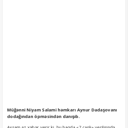
Müğənni Niyam Salami həmkarı Aynur Dadaşovanı
dodağından öpməsindən danışıb.
Axşam.az xəbər verir ki, bu haqda «7 canlı» verilişində