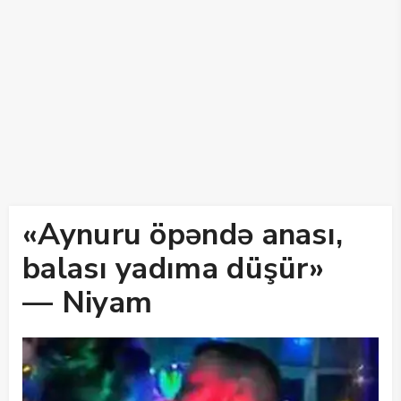
«Aynuru öpəndə anası,
balası yadıma düşür»
— Niyam