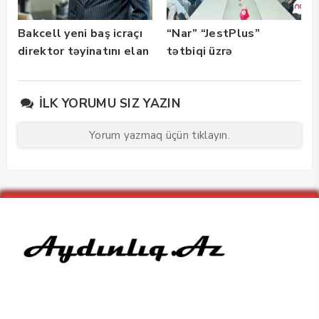
Bakcell yeni baş icraçı
“Nar” “JestPlus”
direktor təyinatını elan
tətbiqi üzrə
edib
maarifləndirici görüş
keçirdi
İLK YORUMU SIZ YAZIN
Yorum yazmaq üçün tıklayın.