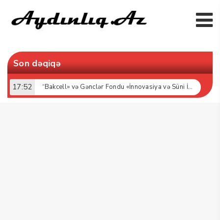
Son dəqiqə
17:52
“Bakcell» və Gənclər Fondu «İnnovasiya və Süni İntellekt» üzrə təqaüd proqramının qalibləri ilə görüş keçirib