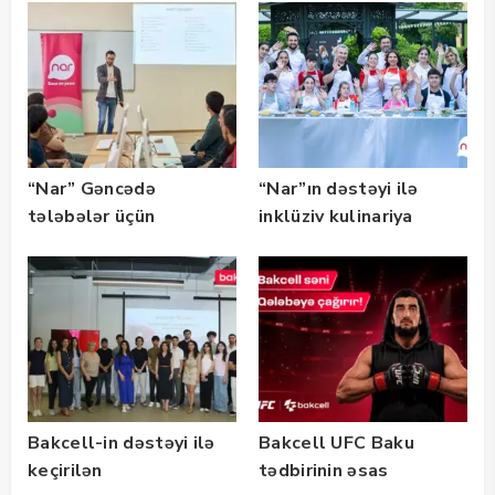
təqaüd proqramının
qalibləri ilə görüş
keçirib
“Nar” Gəncədə
“Nar”ın dəstəyi ilə
tələbələr üçün
inklüziv kulinariya
marketinq və karyera
master-klası
təlimləri təşkil edib
keçirilib — Fotolar
Bakcell-in dəstəyi ilə
Bakcell UFC Baku
keçirilən
tədbirinin əsas