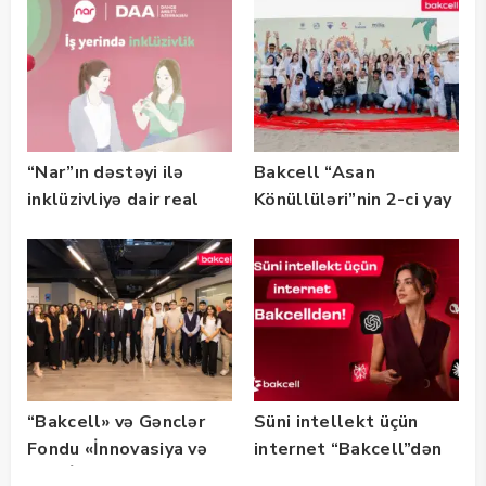
“Nar”ın dəstəyi ilə
Bakcell “Asan
inklüzivliyə dair real
Könüllüləri”nin 2-ci yay
həyat hekayələri
festivalının tərəfdaşı
təqdim edilir
olub — FOTO
“Bakcell» və Gənclər
Süni intellekt üçün
Fondu «İnnovasiya və
internet “Bakcell”dən
Süni İntellekt» üzrə