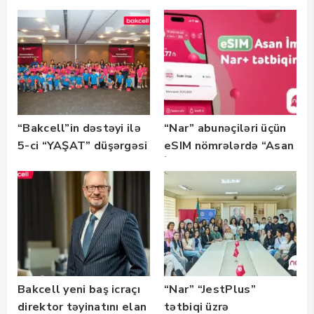
“SummerStack
tərəfdaşıdır
Bootcamp” başladı
“Bakcell”in dəstəyi ilə
“Nar” abunəçiləri üçün
5-ci “YAŞAT” düşərgəsi
eSIM nömrələrdə “Asan
başlayıb
İmza” xidməti
istifadəyə verildi
Bakcell yeni baş icraçı
“Nar” “JestPlus”
direktor təyinatını elan
tətbiqi üzrə