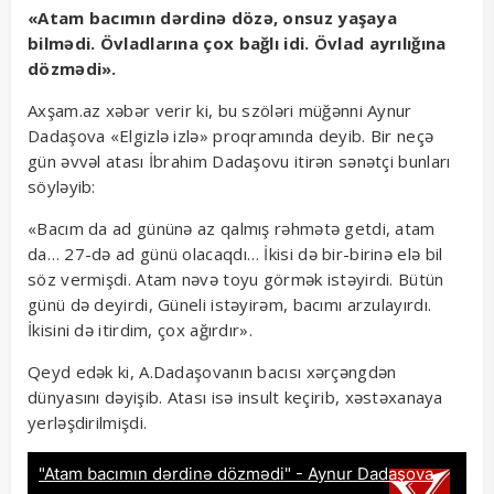
«Atam bacımın dərdinə dözə, onsuz yaşaya
bilmədi. Övladlarına çox bağlı idi. Övlad ayrılığına
dözmədi».
Axşam.az xəbər verir ki, bu szöləri müğənni Aynur
Dadaşova «Elgizlə izlə» proqramında deyib. Bir neçə
gün əvvəl atası İbrahim Dadaşovu itirən sənətçi bunları
söyləyib:
«Bacım da ad gününə az qalmış rəhmətə getdi, atam
da… 27-də ad günü olacaqdı… İkisi də bir-birinə elə bil
söz vermişdi. Atam nəvə toyu görmək istəyirdi. Bütün
günü də deyirdi, Güneli istəyirəm, bacımı arzulayırdı.
İkisini də itirdim, çox ağırdır».
Qeyd edək ki, A.Dadaşovanın bacısı xərçəngdən
dünyasını dəyişib. Atası isə insult keçirib, xəstəxanaya
yerləşdirilmişdi.