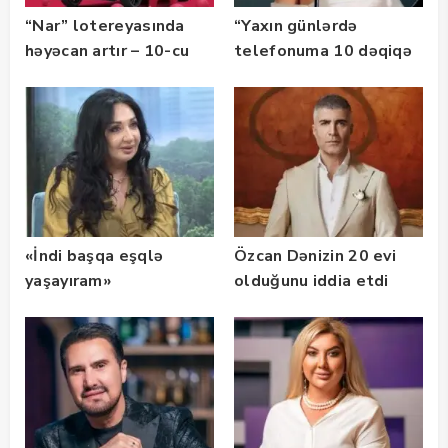
“Nar” lotereyasında
“Yaxın günlərdə
həyəcan artır – 10-cu
telefonuma 10 dəqiqə
avtomobil səni gözləyir
zəng çatmasa, bilin
ki…”
«İndi başqa eşqlə
Özcan Dənizin 20 evi
yaşayıram»
olduğunu iddia etdi