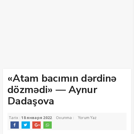
«Atam bacımın dərdinə
dözmədi» — Aynur
Dadaşova
Tarix :
18 января 2022
Oxunma :
Yorum Yaz