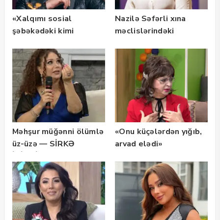
«Xalqımı sosial
Nazilə Səfərli xına
şəbəkədəki kimi
məclislərindəki
görmək istəmirəm»
qiymətləri açıqladı
— 55 min
Məhşur müğənni ölümlə
«Onu küçələrdən yığıb,
üz-üzə — SİRKƏ
arvad elədi»
İÇİBMİŞ…