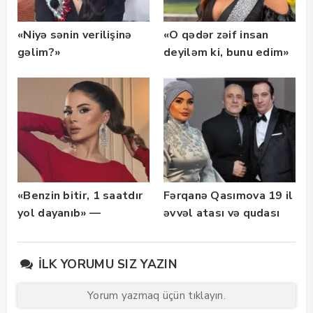
«Niyə sənin verilişinə
«O qədər zəif insan
gəlim?»
deyiləm ki, bunu edim»
— FOTO
«Benzin bitir, 1 saatdır
Fərqanə Qasımova 19 il
yol dayanıb» —
əvvəl atası və qudası
Tıxacdan şikayətləndi
ilə — FOTO
İLK YORUMU SIZ YAZIN
Yorum yazmaq üçün tıklayın.