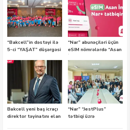
“Bakcell”in dəstəyi ilə
“Nar” abunəçiləri üçün
5-ci “YAŞAT” düşərgəsi
eSIM nömrələrdə “Asan
başlayıb
İmza” xidməti
istifadəyə verildi
Bakcell yeni baş icraçı
“Nar” “JestPlus”
direktor təyinatını elan
tətbiqi üzrə
edib
maarifləndirici görüş