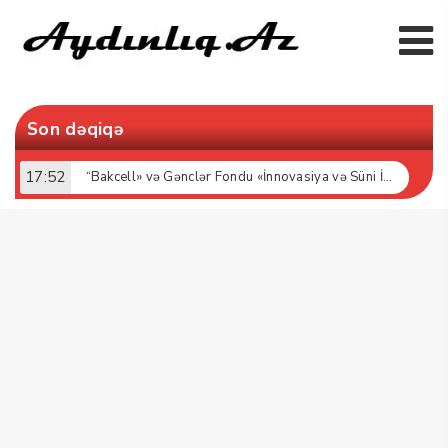
Son dəqiqə
17:52
“Bakcell» və Gənclər Fondu «İnnovasiya və Süni İntellekt» üzrə təqaüd proqramının qalibləri ilə görüş keçirib