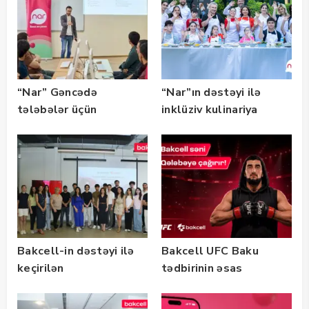
qalibləri ilə görüş
keçirib
“Nar” Gəncədə
“Nar”ın dəstəyi ilə
tələbələr üçün
inklüziv kulinariya
marketinq və karyera
master-klası
təlimləri təşkil edib
keçirilib — Fotolar
Bakcell-in dəstəyi ilə
Bakcell UFC Baku
keçirilən
tədbirinin əsas
“SummerStack
tərəfdaşıdır
Bootcamp” başladı