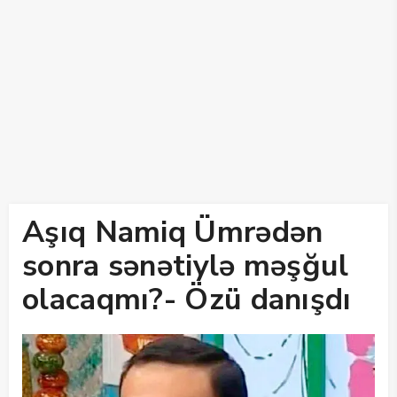
Aşıq Namiq Ümrədən
sonra sənətiylə məşğul
olacaqmı?- Özü danışdı