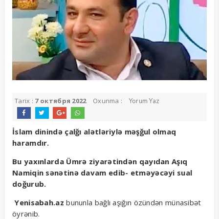
Tarix :
7 октября 2022
Oxunma :
Yorum Yaz
İslam dinində çalğı alətləriylə məşğul olmaq
haramdır.
Bu yaxınlarda Ümrə ziyarətindən qayıdan Aşıq
Namiqin sənətinə davam edib- etməyəcəyi sual
doğurub.
Yenisabah.az
bununla bağlı aşığın özündən münasibət
öyrənib.