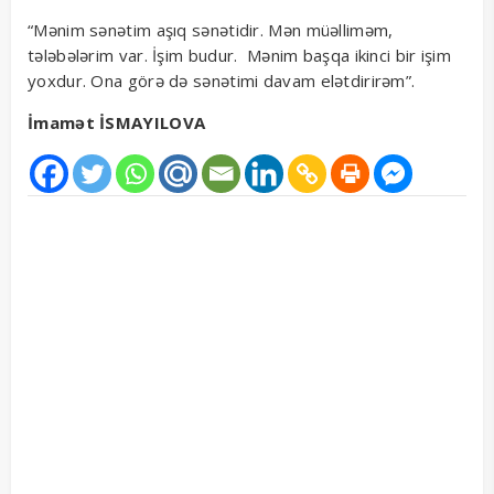
“Mənim sənətim aşıq sənətidir. Mən müəlliməm,
tələbələrim var. İşim budur. Mənim başqa ikinci bir işim
yoxdur. Ona görə də sənətimi davam elətdirirəm”.
İmamət İSMAYILOVA