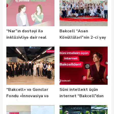
“Nar”ın dəstəyi ilə
Bakcell “Asan
inklüzivliyə dair real
Könüllüləri”nin 2-ci yay
həyat hekayələri
festivalının tərəfdaşı
təqdim edilir
olub — FOTO
“Bakcell» və Gənclər
Süni intellekt üçün
Fondu «İnnovasiya və
internet “Bakcell”dən
Süni İntellekt» üzrə
təqaüd proqramının