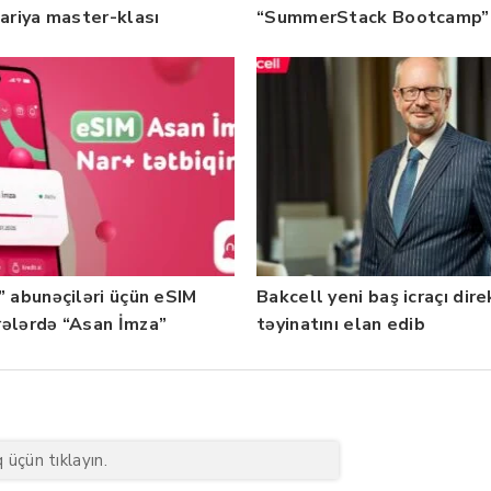
nariya master-klası
“SummerStack Bootcamp”
rilib — Fotolar
başladı
” abunəçiləri üçün eSIM
Bakcell yeni baş icraçı dir
ələrdə “Asan İmza”
təyinatını elan edib
ti istifadəyə verildi
üçün tıklayın.