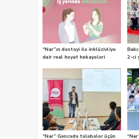
“Nar”ın dəstəyi ilə inklüzivliyə
Bakc
dair real həyat hekayələri
2-ci 
təqdim edilir
olu
“Nar” Gəncədə tələbələr üçün
“Nar”