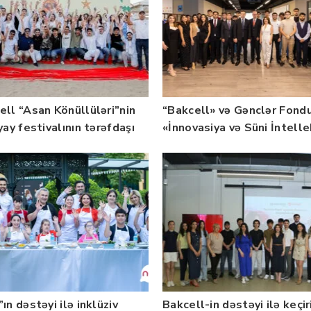
ell “Asan Könüllüləri”nin
“Bakcell» və Gənclər Fond
yay festivalının tərəfdaşı
«İnnovasiya və Süni İntell
b — FOTO
üzrə təqaüd proqramının
qalibləri ilə görüş keçirib
ın dəstəyi ilə inklüziv
Bakcell-in dəstəyi ilə keçir