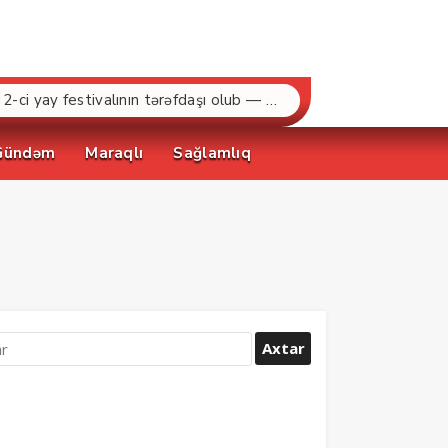
“Bakcell» və Gənclər Fondu «İnnovasiya və Süni İntellekt» üzrə təqaüd proqramının qalibləri ilə görüş keçirib
Gündəm
Maraqlı
Sağlamlıq