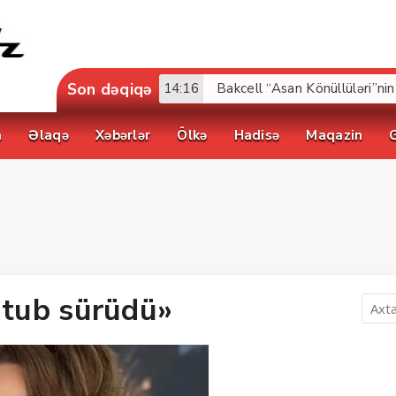
Son dəqiqə
17:52
a
Əlaqə
Xəbərlər
Ölkə
Hadisə
Maqazin
utub sürüdü»