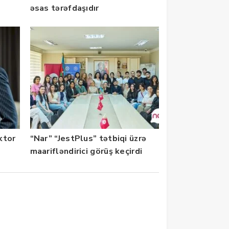
əsas tərəfdaşıdır
ektor
“Nar” “JestPlus” tətbiqi üzrə
maarifləndirici görüş keçirdi