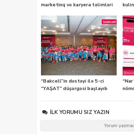
marketinq və karyera təlimləri
kuli
təşkil edib
keçi
“Bakcell”in dəstəyi ilə 5-ci
“Nar
“YAŞAT” düşərgəsi başlayıb
nömr
xidmə
İLK YORUMU SIZ YAZIN
Yorum yazmaq 