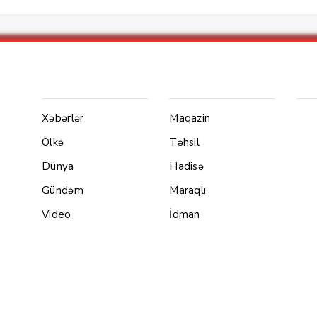
Menu1
Menu 2
Ya
Xəbərlər
Maqazin
Ölkə
Təhsil
Dünya
Hadisə
Gündəm
Maraqlı
Video
İdman