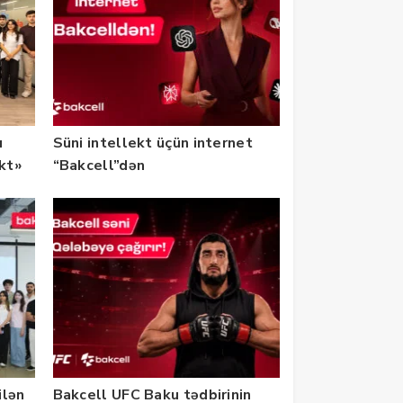
u
Süni intellekt üçün internet
ekt»
“Bakcell”dən
ilən
Bakcell UFC Baku tədbirinin