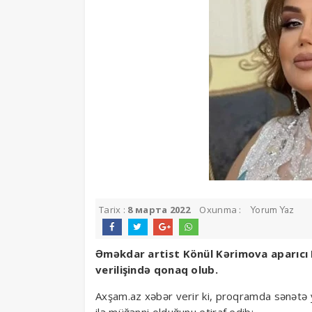
Tarix :
8 марта 2022
Oxunma :
Yorum Yaz
Əməkdar artist Könül Kərimova aparıcı 
verilişində qonaq olub.
Axşam.az xəbər verir ki, proqramda sənətə ye
ilə müğənni olduğunu etiraf edib: