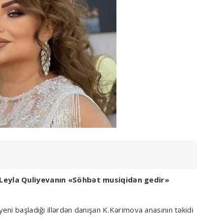
Leyla Quliyevanın «Söhbət musiqidən gedir»
ni başladığı illərdən danışan K.Kərimova anasının təkidi