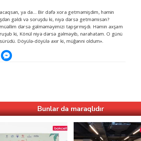
caqsan, ya da… Bir dəfə xora getməmişdim, həmin
 işdən gəldi və soruşdu ki, niyə dərsə getməmisən?
, müəllim dərsə gəlməməyimizi tapşırmışdı. Həmin axşam
uşub ki, Könül niyə dərsə gəlməyib, narahatam. O günü
ürüdü. Döyülə-döyülə axır ki, müğənni oldum».
Bunlar da maraqlıdır