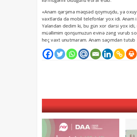
«Anam qarşıma məqsəd qoymuşdu, ya oxuya
vaxtlarda da mobil telefonlar yox idi. Anam
Yalandan dedim ki, bu gün xor dərsi yox idi
müəllimim qonşumuzun evinə zəng vurub sor
heç vaxt unutmaram. Anam saçımdan tutub s