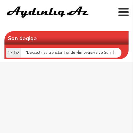
Son dəqiqə
17:52
“Bakcell» və Gənclər Fondu «İnnovasiya və Süni İntellekt» üzrə təqaüd proqramının qalibləri ilə görüş keçirib