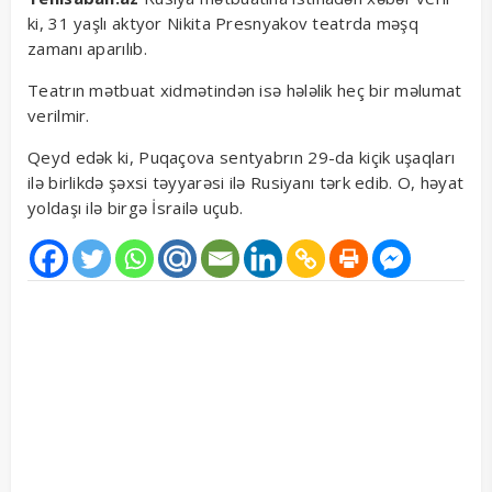
ki, 31 yaşlı aktyor Nikita Presnyakov teatrda məşq
zamanı aparılıb.
Teatrın mətbuat xidmətindən isə hələlik heç bir məlumat
verilmir.
Qeyd edək ki, Puqaçova sentyabrın 29-da kiçik uşaqları
ilə birlikdə şəxsi təyyarəsi ilə Rusiyanı tərk edib. O, həyat
yoldaşı ilə birgə İsrailə uçub.