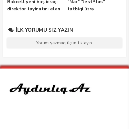
Bakcell yeni baş icraçı
“Nar” “JestPlus”
direktor təyinatını elan
tətbiqi üzrə
edib
maarifləndirici görüş
keçirdi
İLK YORUMU SIZ YAZIN
Yorum yazmaq üçün tıklayın.