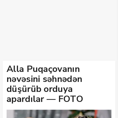
Alla Puqaçovanın
nəvəsini səhnədən
düşürüb orduya
apardılar — FOTO