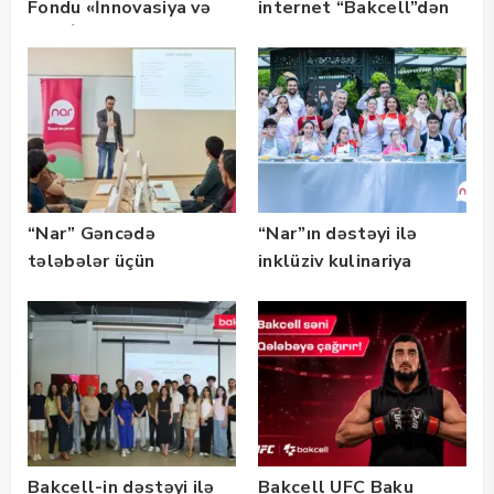
Fondu «İnnovasiya və
internet “Bakcell”dən
Süni İntellekt» üzrə
təqaüd proqramının
qalibləri ilə görüş
keçirib
“Nar” Gəncədə
“Nar”ın dəstəyi ilə
tələbələr üçün
inklüziv kulinariya
marketinq və karyera
master-klası
təlimləri təşkil edib
keçirilib — Fotolar
Bakcell-in dəstəyi ilə
Bakcell UFC Baku