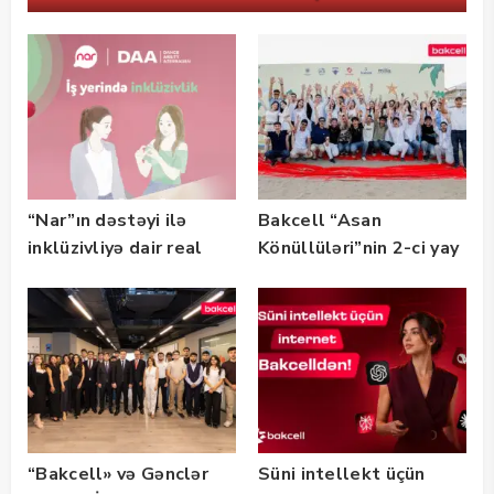
“Nar”ın dəstəyi ilə
Bakcell “Asan
inklüzivliyə dair real
Könüllüləri”nin 2-ci yay
həyat hekayələri
festivalının tərəfdaşı
təqdim edilir
olub — FOTO
“Bakcell» və Gənclər
Süni intellekt üçün