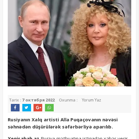
Tarix :
7 октября 2022
Oxunma :
Yorum Yaz
Rusiyanın Xalq artisti Alla Puqaçovanın nəvəsi
səhnədən düşürülərək səfərbərliyə aparılıb.
Yenisabah.az
Rusiya mətbuatına istinadən xəbər verir