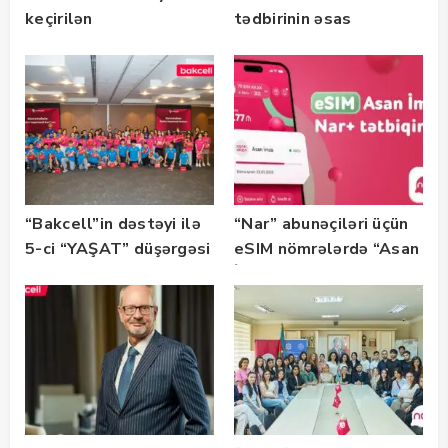
keçirilən
tədbirinin əsas
“SummerStack
tərəfdaşıdır
Bootcamp” başladı
“Bakcell”in dəstəyi ilə
“Nar” abunəçiləri üçün
5-ci “YAŞAT” düşərgəsi
eSIM nömrələrdə “Asan
başlayıb
İmza” xidməti
istifadəyə verildi