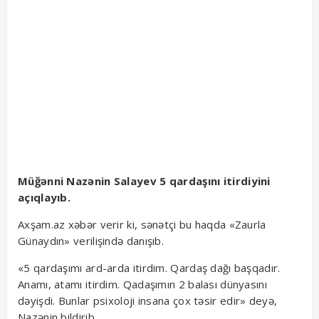
Müğənni Nazənin Salayev 5 qardaşını itirdiyini
açıqlayıb.
Axşam.az xəbər verir ki, sənətçi bu haqda «Zaurla
Günaydın» verilişində danışıb.
«5 qardaşımı ard-arda itirdim. Qardaş dağı başqadır.
Anamı, atamı itirdim. Qadaşımın 2 balası dünyasını
dəyişdi. Bunlar psixoloji insana çox təsir edir» deyə,
Nazənin bildirib.