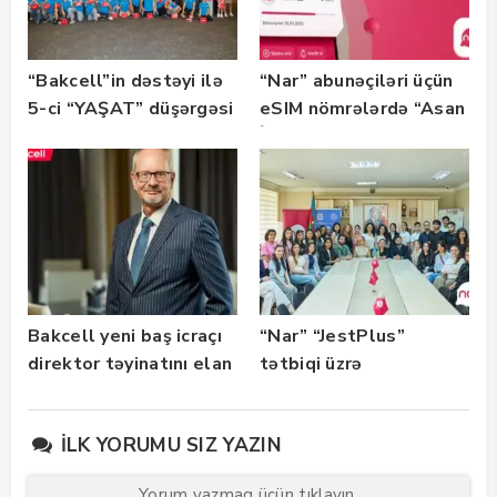
“Bakcell”in dəstəyi ilə
“Nar” abunəçiləri üçün
5-ci “YAŞAT” düşərgəsi
eSIM nömrələrdə “Asan
başlayıb
İmza” xidməti
istifadəyə verildi
Bakcell yeni baş icraçı
“Nar” “JestPlus”
direktor təyinatını elan
tətbiqi üzrə
edib
maarifləndirici görüş
keçirdi
İLK YORUMU SIZ YAZIN
Yorum yazmaq üçün tıklayın.