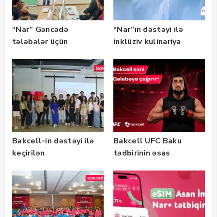
“Nar” Gəncədə
“Nar”ın dəstəyi ilə
tələbələr üçün
inklüziv kulinariya
marketinq və karyera
master-klası
təlimləri təşkil edib
keçirilib — Fotolar
Bakcell-in dəstəyi ilə
Bakcell UFC Baku
keçirilən
tədbirinin əsas
“SummerStack
tərəfdaşıdır
Bootcamp” başladı