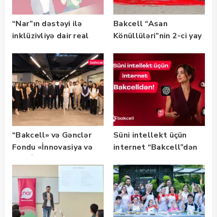
“Nar”ın dəstəyi ilə
Bakcell “Asan
inklüzivliyə dair real
Könüllüləri”nin 2-ci yay
həyat hekayələri
festivalının tərəfdaşı
təqdim edilir
olub — FOTO
“Bakcell» və Gənclər
Süni intellekt üçün
Fondu «İnnovasiya və
internet “Bakcell”dən
Süni İntellekt» üzrə
təqaüd proqramının
qalibləri ilə görüş
keçirib