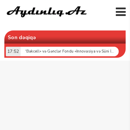
Son dəqiqə
17:52
“Bakcell» və Gənclər Fondu «İnnovasiya və Süni İntellekt» üzrə təqaüd proqramının qalibləri ilə görüş keçirib