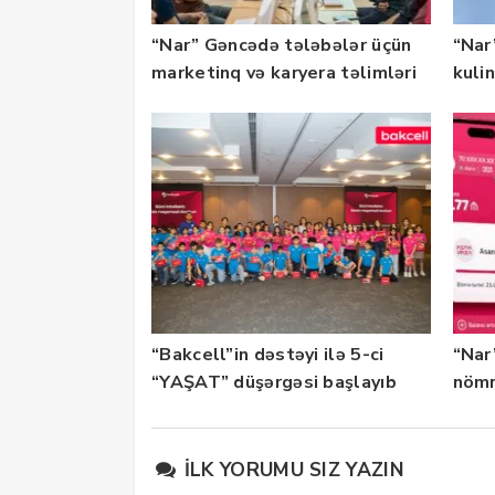
“Nar” Gəncədə tələbələr üçün
“Nar”
marketinq və karyera təlimləri
kuli
təşkil edib
keçi
“Bakcell”in dəstəyi ilə 5-ci
“Nar
“YAŞAT” düşərgəsi başlayıb
nömr
xidmə
İLK YORUMU SIZ YAZIN