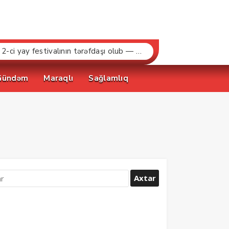
“Bakcell» və Gənclər Fondu «İnnovasiya və Süni İntellekt» üzrə təqaüd proqramının qalibləri ilə görüş keçirib
Gündəm
Maraqlı
Sağlamlıq