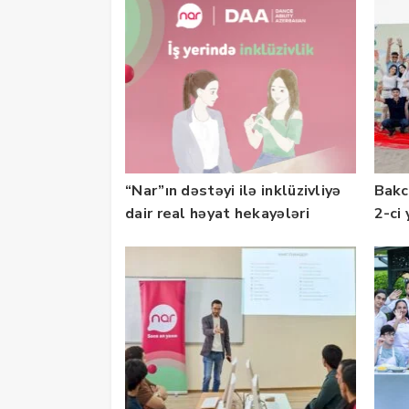
“Nar”ın dəstəyi ilə inklüzivliyə
Bakc
dair real həyat hekayələri
2-ci 
təqdim edilir
olu