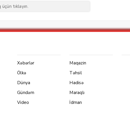
üçün tıklayın.
Menu1
Menu 2
Ya
Xəbərlər
Maqazin
Ölkə
Təhsil
Dünya
Hadisə
Gündəm
Maraqlı
Video
İdman