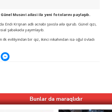
nel Musəvi ailəsi ilə yeni fotolarını paylaşıb.
da Endi Krişnan adlı əcnəbi şəxslə ailə qurub. Günel qızı,
sosial şəbəkədə yayımlayıb.
ilk evliliyindən bir qız, ikinci nikahından isə oğul övladı
Bunlar da maraqlıdır