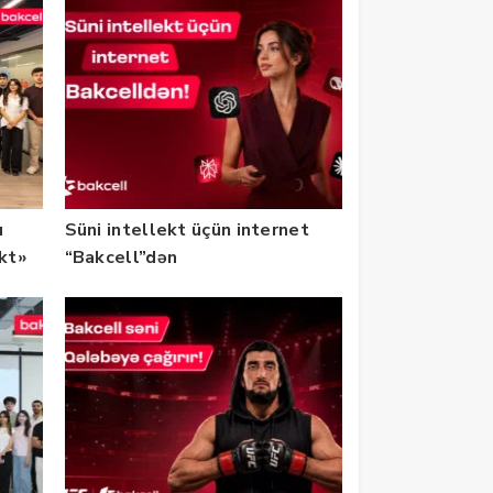
u
Süni intellekt üçün internet
ekt»
“Bakcell”dən