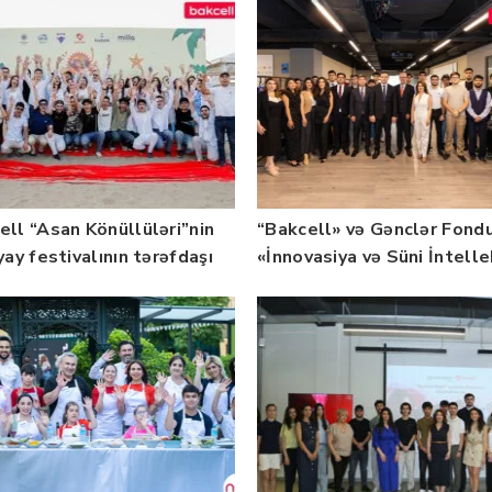
ell “Asan Könüllüləri”nin
“Bakcell» və Gənclər Fond
yay festivalının tərəfdaşı
«İnnovasiya və Süni İntell
b — FOTO
üzrə təqaüd proqramının
qalibləri ilə görüş keçirib