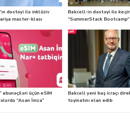
ın dəstəyi ilə inklüziv
Bakcell-in dəstəyi ilə keçir
nariya master-klası
“SummerStack Bootcamp”
rilib — Fotolar
başladı
” abunəçiləri üçün eSIM
Bakcell yeni baş icraçı dir
ələrdə “Asan İmza”
təyinatını elan edib
ti istifadəyə verildi