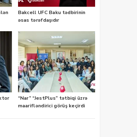
ilən
Bakcell UFC Baku tədbirinin
əsas tərəfdaşıdır
ektor
“Nar” “JestPlus” tətbiqi üzrə
maarifləndirici görüş keçirdi