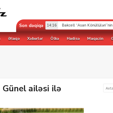
Son dəqiqə
17:52
a
Əlaqə
Xəbərlər
Ölkə
Hadisə
Maqazin
Günel ailəsi ilə